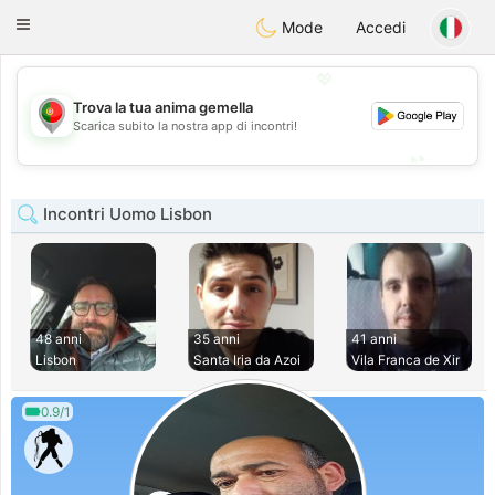
namoro
Portugues
Toggle
Mode
Accedi
navigation
💖
Trova la tua anima gemella
💖
Scarica subito la nostra app di incontri!
💕
💕
Incontri Uomo Lisbon
48 anni
35 anni
41 anni
Lisbon
Santa Iria da Azoi
Vila Franca de Xir
0.9/1