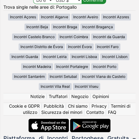
Trova single nelle aree di: Portogallo
Incontri Açores
Incontri Algarve
Incontri Aveiro
Incontri Azores
Incontri Beja
Incontri Braga
Incontri Bragança
Incontri Castelo Branco
Incontri Coimbra
Incontri da Guarda
Incontri Distrito de Évora
Incontri Évora
Incontri Faro
Incontri Guarda
Incontri Leiria
Incontri Lisboa
Incontri Lisbon
Incontri Madeira
Incontri Portalegre
Incontri Porto
Incontri Santarém
Incontri Setubal
Incontri Viana do Castelo
Incontri Vila Real
Incontri Viseu
Notizie
|
Truffatori
|
Negozio
|
Opinioni
Cookie e GDPR
|
Pubblicità
|
Chi siamo
|
Privacy
|
Termini di
utilizzo
|
Sicurezza dei minori
|
Contatto
|
FAQ
Piattaforma di Incontri Portoghese Gratuita –