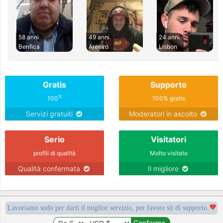
58 anni
49 anni
24 anni
Benfica
Areeiro
Lisbon
Gratis
Supporto
%
100
100% gratis
Servizi gratuiti
Moderatori in ascolto
Serio
Visitatori
profili di qualità
Molto visitato
Qualità confermata
Il migliore
Lavoriamo sodo per darti il miglior servizio, per favore sii di supporto