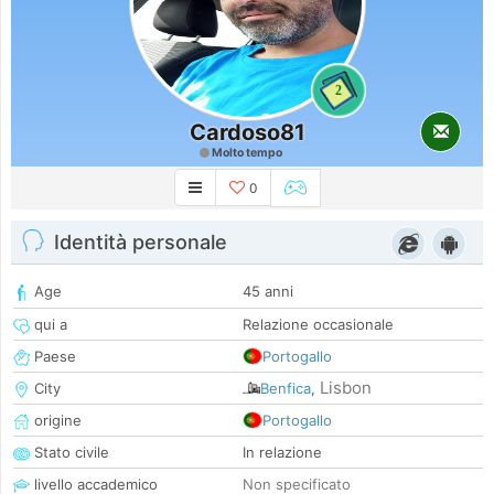
2
Cardoso81
Molto tempo
0
Identità personale
Age
45 anni
qui a
Relazione occasionale
Paese
Portogallo
Lisbon
City
Benfica
,
origine
Portogallo
Stato civile
In relazione
livello accademico
Non specificato