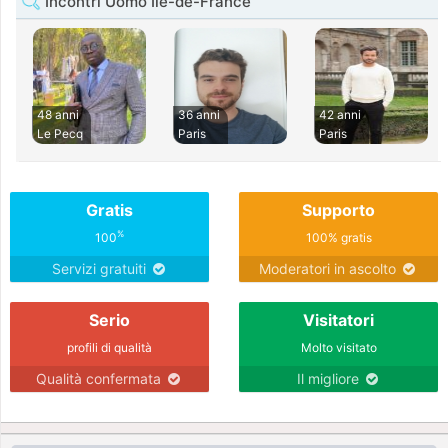
Incontri Uomo Île-de-France
48 anni
36 anni
42 anni
Le Pecq
Paris
Paris
Gratis
Supporto
%
100
100% gratis
Servizi gratuiti
Moderatori in ascolto
Serio
Visitatori
profili di qualità
Molto visitato
Qualità confermata
Il migliore