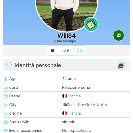
1
Will84
Molto tempo
6
Identità personale
Age
42 anni
qui a
Relazione seria
Paese
Francia
Île-de-France
City
Paris
,
origine
Francia
Stato civile
singolo
livello accademico
Non specificato