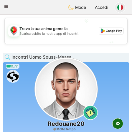
namoro
Portugues
Toggle
Mode
Accedi
navigation
💖
Trova la tua anima gemella
💖
Scarica subito la nostra app di incontri!
💕
💕
Incontri Uomo Souss-Massa
0.7/1
1
Redouane20
Molto tempo