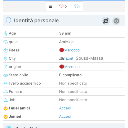
0
Identità personale
Age
39 anni
qui a
Amicizia
Paese
Marocco
Souss-Massa
City
Tiznit
,
origine
Marocco
Stato civile
È complicato
livello accademico
Non specificato
Fumare
Non specificato
Job
Non specificato
I miei amici
Accedi
Joined
Accedi