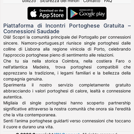
utilizzo
|
Sicurezza dei minori
|
Contatto
|
FAQ
Piattaforma di Incontri Portoghese Gratuita –
Connessioni Saudade
Olá! Scopri la comunità principale del Portogallo per connessioni
sincere. Namoro-portugues.pt riunisce single portoghesi dalle
colline di Lisbona alla regione vinicola di Porto, celebrando
l'approccio portoghese pieno di sentimento alle relazioni.
Che tu sia nella storica Coimbra, nella costiera Faro o
nell'atlantica Madeira, trova portoghesi compatibili che
apprezzano la tradizione, i legami familiari e la bellezza della
compagnia genuina.
Sperimenta il nostro servizio completamente gratuito
abbracciando i valori portoghesi di calore, lealtà e connessione
autentica.
Migliaia di single portoghesi hanno scoperto partnership
significative attraverso la nostra comunità che onora sia l'eredità
che la vita contemporanea.
Senti l'anima portoghese guidarti verso connessioni che toccano
il cuore e durano una vita.