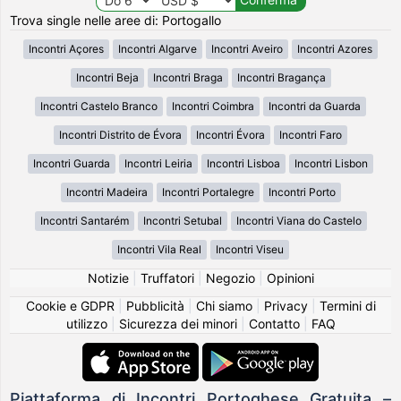
Trova single nelle aree di: Portogallo
Incontri Açores
Incontri Algarve
Incontri Aveiro
Incontri Azores
Incontri Beja
Incontri Braga
Incontri Bragança
Incontri Castelo Branco
Incontri Coimbra
Incontri da Guarda
Incontri Distrito de Évora
Incontri Évora
Incontri Faro
Incontri Guarda
Incontri Leiria
Incontri Lisboa
Incontri Lisbon
Incontri Madeira
Incontri Portalegre
Incontri Porto
Incontri Santarém
Incontri Setubal
Incontri Viana do Castelo
Incontri Vila Real
Incontri Viseu
Notizie
|
Truffatori
|
Negozio
|
Opinioni
Cookie e GDPR
|
Pubblicità
|
Chi siamo
|
Privacy
|
Termini di
utilizzo
|
Sicurezza dei minori
|
Contatto
|
FAQ
Piattaforma di Incontri Portoghese Gratuita –