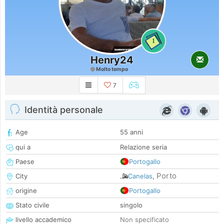
1
Henry24
Molto tempo
7
Identità personale
Age
55 anni
qui a
Relazione seria
Paese
Portogallo
Porto
City
Canelas
,
origine
Portogallo
Stato civile
singolo
livello accademico
Non specificato