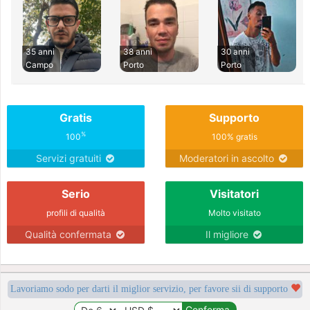
35 anni
38 anni
30 anni
Campo
Porto
Porto
Gratis
Supporto
%
100
100% gratis
Servizi gratuiti
Moderatori in ascolto
Serio
Visitatori
profili di qualità
Molto visitato
Qualità confermata
Il migliore
Lavoriamo sodo per darti il miglior servizio, per favore sii di supporto