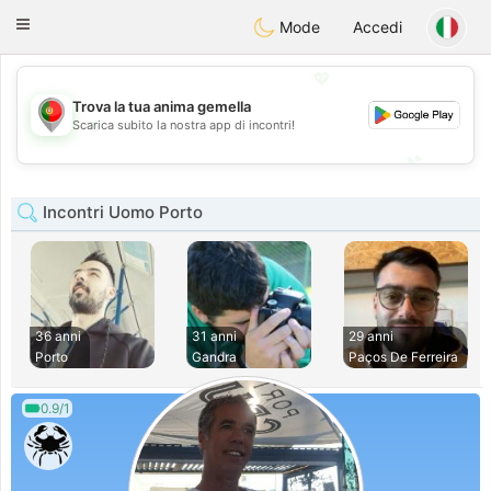
namoro
Portugues
Toggle
Mode
Accedi
navigation
💖
Trova la tua anima gemella
💖
Scarica subito la nostra app di incontri!
💕
💕
Incontri Uomo Porto
36 anni
31 anni
29 anni
Porto
Gandra
Paços De Ferreira
0.9/1