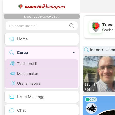
namoro
Portugues
Lisbon 2026-08-09 08:07
Trova 
Scarica 
Home
Incontri Uom
Cerca
Tutti i profili
Matchmaker
Usa la mappa
52 anni
Fátima
I Miei Messaggi
0.7/1
Chat