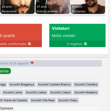
39 anni
41 anni
31 anni
Benavente
Entroncamento
Santarem
Visitatori
di qualità
Molto visitato
alità confermata
Il migliore
favore sii di supporto
Braga
Incontri Bragança
Incontri Castelo Branco
Incontri Coimbra
Incontri Leiria
Incontri Lisboa
Incontri Lisbon
Incontri Madeira
tri Viana do Castelo
Incontri Vila Real
Incontri Viseu
Opinioni