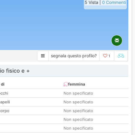
5 Vista |
0 Commenti
segnala questo profilo?
1
io fisico e +
 di
femmina
occhi
Non specificato
apelli
Non specificato
corpo
Non specificato
Non specificato
Non specificato