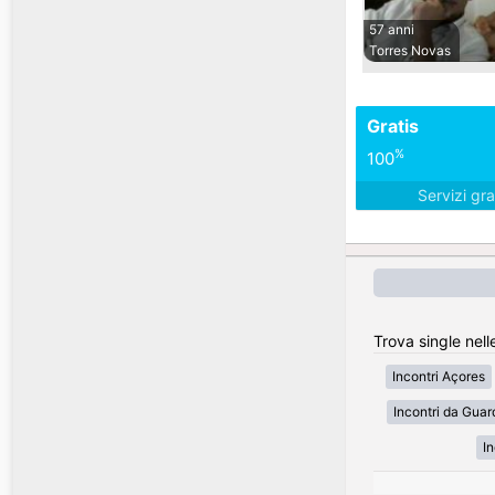
57 anni
Torres Novas
Gratis
%
100
Servizi gra
Trova single nell
Incontri Açores
Incontri da Guar
In