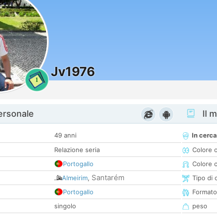
Jv1976
1
personale
Il m
49 anni
In cerca
Relazione seria
Colore 
Portogallo
Colore c
Santarém
Almeirim
,
Tipo di 
Portogallo
Formato
singolo
peso