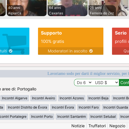
40 anni
64 anni
25 anni
Alpiarca
Caxarias
Ferreira do Zez
Supporto
Serio
100% gratis
profili 
tuiti
Moderatori in ascolto
Qu
Lavoriamo sodo per darti il miglior servizio, per 
e aree di: Portogallo
Incontri Algarve
Incontri Aveiro
Incontri Azores
Incontri Beja
Incontri 
da
Incontri Distrito de Évora
Incontri Évora
Incontri Faro
Incontri Guarda
contri Portalegre
Incontri Porto
Incontri Santarém
Incontri Setubal
Incon
Notizie
|
Truffatori
|
Negozio
|