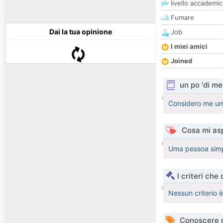
livello accademi
Fumare
Dai la tua opinione
Job
I miei amici
Joined
un po 'di me
Considero me um
Cosa mi asp
Uma pessoa simp
I criteri che
Nessun criterio 
Conoscere 