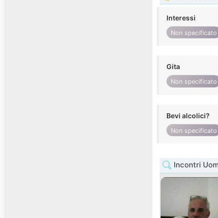
Interessi
Non specificato
Gita
Non specificato
Bevi alcolici?
Non specificato
Incontri Uo