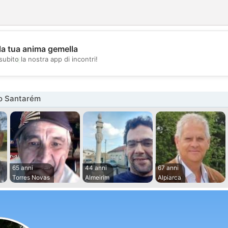
la tua anima gemella
💖
subito la nostra app di incontri!
💕
o Santarém
65 anni
44 anni
67 anni
Torres Novas
Almeirim
Alpiarca