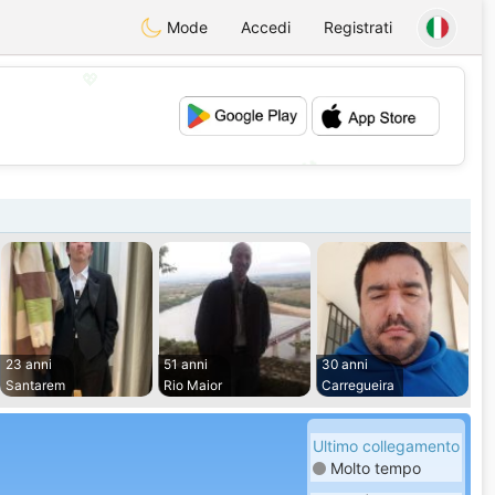
Mode
Accedi
Registrati
💖
💕
23 anni
51 anni
30 anni
Santarem
Rio Maior
Carregueira
Ultimo collegamento
Molto tempo