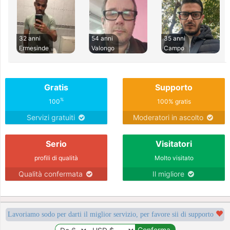
32 anni
54 anni
35 anni
Ermesinde
Valongo
Campo
Gratis
Supporto
%
100
100% gratis
Servizi gratuiti
Moderatori in ascolto
Serio
Visitatori
profili di qualità
Molto visitato
Qualità confermata
Il migliore
Lavoriamo sodo per darti il miglior servizio, per favore sii di supporto