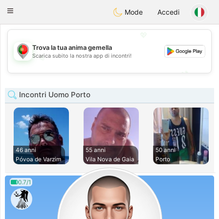
namoro
Portugues
Toggle
Mode
Accedi
navigation
💖
Trova la tua anima gemella
💖
Scarica subito la nostra app di incontri!
💕
💕
Incontri Uomo Porto
46 anni
55 anni
50 anni
Póvoa de Varzim
Vila Nova de Gaia
Porto
0.7/1