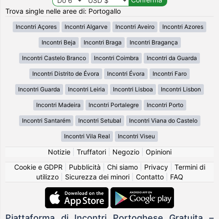
Trova single nelle aree di: Portogallo
Incontri Açores
Incontri Algarve
Incontri Aveiro
Incontri Azores
Incontri Beja
Incontri Braga
Incontri Bragança
Incontri Castelo Branco
Incontri Coimbra
Incontri da Guarda
Incontri Distrito de Évora
Incontri Évora
Incontri Faro
Incontri Guarda
Incontri Leiria
Incontri Lisboa
Incontri Lisbon
Incontri Madeira
Incontri Portalegre
Incontri Porto
Incontri Santarém
Incontri Setubal
Incontri Viana do Castelo
Incontri Vila Real
Incontri Viseu
Notizie
|
Truffatori
|
Negozio
|
Opinioni
Cookie e GDPR
|
Pubblicità
|
Chi siamo
|
Privacy
|
Termini di
utilizzo
|
Sicurezza dei minori
|
Contatto
|
FAQ
Piattaforma di Incontri Portoghese Gratuita –