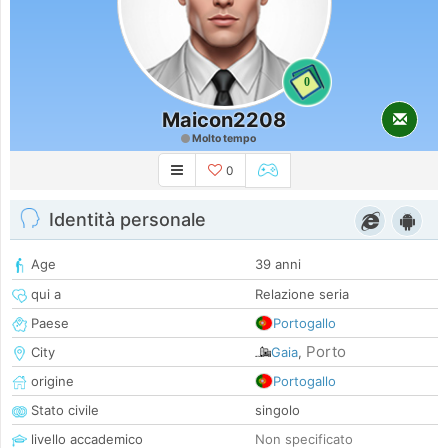
0
Maicon2208
Molto tempo
0
Identità personale
Age
39 anni
qui a
Relazione seria
Paese
Portogallo
Porto
City
Gaia
,
origine
Portogallo
Stato civile
singolo
livello accademico
Non specificato