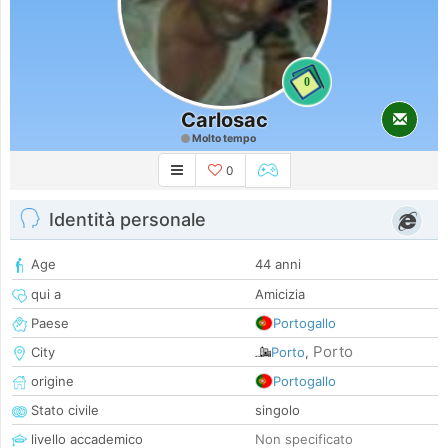
0
Carlosac
Molto tempo
0
Identità personale
Age
44 anni
qui a
Amicizia
Paese
Portogallo
Porto
City
Porto
,
origine
Portogallo
Stato civile
singolo
livello accademico
Non specificato