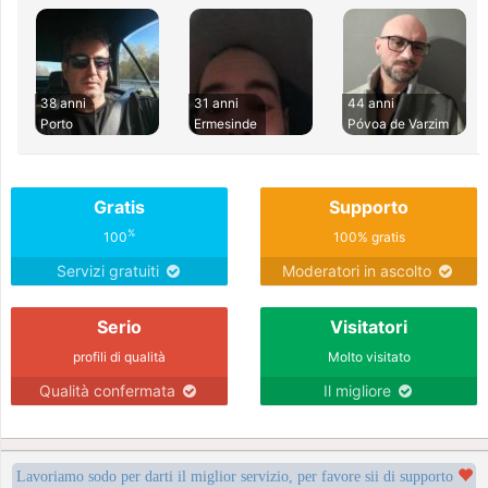
38 anni
31 anni
44 anni
Porto
Ermesinde
Póvoa de Varzim
Gratis
Supporto
%
100
100% gratis
Servizi gratuiti
Moderatori in ascolto
Serio
Visitatori
profili di qualità
Molto visitato
Qualità confermata
Il migliore
Lavoriamo sodo per darti il miglior servizio, per favore sii di supporto