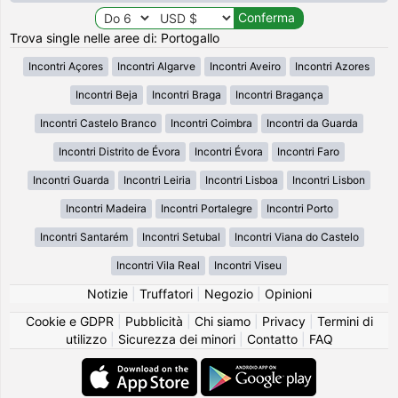
Trova single nelle aree di: Portogallo
Incontri Açores
Incontri Algarve
Incontri Aveiro
Incontri Azores
Incontri Beja
Incontri Braga
Incontri Bragança
Incontri Castelo Branco
Incontri Coimbra
Incontri da Guarda
Incontri Distrito de Évora
Incontri Évora
Incontri Faro
Incontri Guarda
Incontri Leiria
Incontri Lisboa
Incontri Lisbon
Incontri Madeira
Incontri Portalegre
Incontri Porto
Incontri Santarém
Incontri Setubal
Incontri Viana do Castelo
Incontri Vila Real
Incontri Viseu
Notizie
|
Truffatori
|
Negozio
|
Opinioni
Cookie e GDPR
|
Pubblicità
|
Chi siamo
|
Privacy
|
Termini di
utilizzo
|
Sicurezza dei minori
|
Contatto
|
FAQ