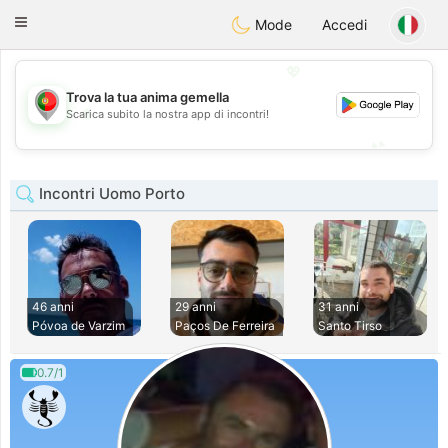
namoro
Portugues
Toggle
Mode
Accedi
navigation
💖
Trova la tua anima gemella
💖
Scarica subito la nostra app di incontri!
💕
💕
Incontri Uomo Porto
46 anni
29 anni
31 anni
Póvoa de Varzim
Paços De Ferreira
Santo Tirso
0.7/1