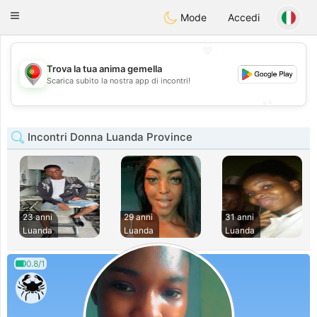
namoro
Portugues
Toggle
Mode
Accedi
navigation
💖
Trova la tua anima gemella
💖
Scarica subito la nostra app di incontri!
💕
💕
Incontri Donna Luanda Province
23 anni
29 anni
31 anni
Luanda
Luanda
Luanda
0.8/1