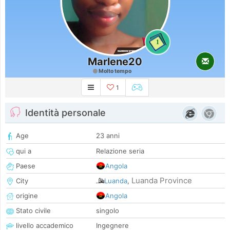
1
Marlene20
Molto tempo
1
Identità personale
Age
23 anni
qui a
Relazione seria
Paese
Angola
Luanda Province
City
Luanda
,
origine
Angola
Stato civile
singolo
livello accademico
Ingegnere