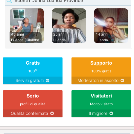
Incontri Donna Luanda Province
43 anni
25 anni
44 anni
Luanda (Kilamba
Luanda
Luanda
Gratis
Supporto
%
100
100% gratis
Servizi gratuiti
Moderatori in ascolto
Serio
Visitatori
profili di qualità
Molto visitato
Qualità confermata
Il migliore