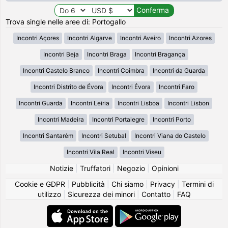
Trova single nelle aree di: Portogallo
Incontri Açores
Incontri Algarve
Incontri Aveiro
Incontri Azores
Incontri Beja
Incontri Braga
Incontri Bragança
Incontri Castelo Branco
Incontri Coimbra
Incontri da Guarda
Incontri Distrito de Évora
Incontri Évora
Incontri Faro
Incontri Guarda
Incontri Leiria
Incontri Lisboa
Incontri Lisbon
Incontri Madeira
Incontri Portalegre
Incontri Porto
Incontri Santarém
Incontri Setubal
Incontri Viana do Castelo
Incontri Vila Real
Incontri Viseu
Notizie
|
Truffatori
|
Negozio
|
Opinioni
Cookie e GDPR
|
Pubblicità
|
Chi siamo
|
Privacy
|
Termini di
utilizzo
|
Sicurezza dei minori
|
Contatto
|
FAQ