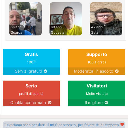
55 anni
68 anni
42 anni
Guarda
Gouveia
Seia
Gratis
Supporto
%
100
100% gratis
Servizi gratuiti
Moderatori in ascolto
Serio
Visitatori
profili di qualità
Molto visitato
Qualità confermata
Il migliore
Lavoriamo sodo per darti il miglior servizio, per favore sii di supporto