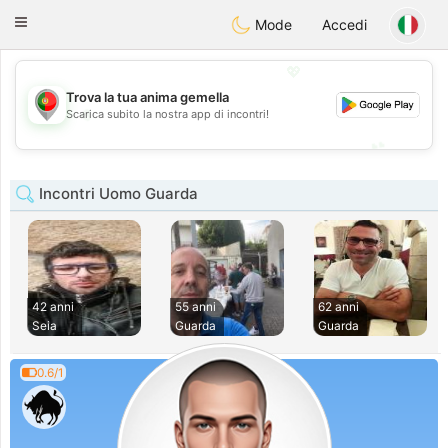
namoro
Portugues
Toggle
Mode
Accedi
navigation
💖
Trova la tua anima gemella
💖
Scarica subito la nostra app di incontri!
💕
💕
Incontri Uomo Guarda
42 anni
55 anni
62 anni
Seia
Guarda
Guarda
0.6/1