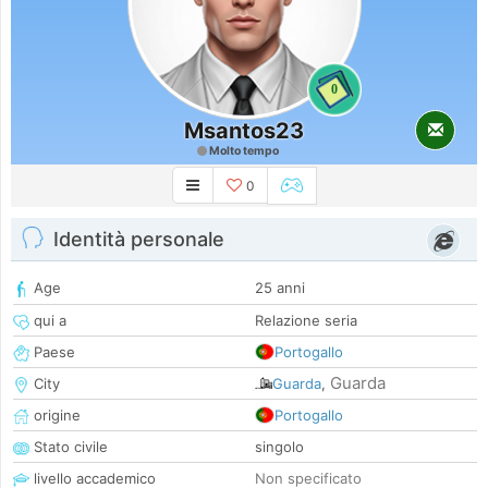
0
Msantos23
Molto tempo
0
Identità personale
Age
25 anni
qui a
Relazione seria
Paese
Portogallo
Guarda
City
Guarda
,
origine
Portogallo
Stato civile
singolo
livello accademico
Non specificato