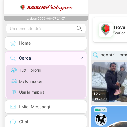
namoro
Portugues
Lisbon 2026-08-07 21:07
Trova 
Scarica 
Home
Incontri Uom
Cerca
Tutti i profili
Matchmaker
Usa la mappa
30 anni
Odivelas
I Miei Messaggi
0.8/1
Chat