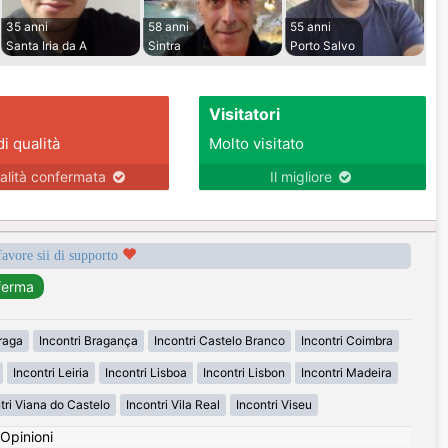
35 anni
58 anni
55 anni
Santa Iria da A
Sintra
Porto Salvo
Visitatori
di qualità
Molto visitato
alità confermata
Il migliore
favore sii di supporto
Braga
Incontri Bragança
Incontri Castelo Branco
Incontri Coimbra
Incontri Leiria
Incontri Lisboa
Incontri Lisbon
Incontri Madeira
tri Viana do Castelo
Incontri Vila Real
Incontri Viseu
Opinioni