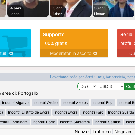
54 anni
59 anni
38 anni
Lisbon
Lisbon
Lisbon
Supporto
Serio
100% gratis
profili 
tuiti
Moderatori in ascolto
Qu
Lavoriamo sodo per darti il miglior servizio, per 
e aree di: Portogallo
Incontri Algarve
Incontri Aveiro
Incontri Azores
Incontri Beja
Incontri 
da
Incontri Distrito de Évora
Incontri Évora
Incontri Faro
Incontri Guarda
contri Portalegre
Incontri Porto
Incontri Santarém
Incontri Setubal
Incon
Notizie
|
Truffatori
|
Negozio
|