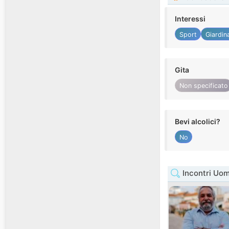
Interessi
Sport
Giardin
Gita
Non specificato
Bevi alcolici?
No
Incontri Uom