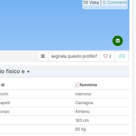
10 Vista |
0 Commenti
segnala questo profilo?
2
io fisico e +
 di
femmina
occhi
marrone
apelli
Castagna
corpo
Athletic
183 cm
85 Kg