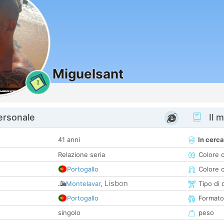
Miguelsant
1
personale
Il m
41 anni
In cerca
Relazione seria
Colore 
Portogallo
Colore c
Lisbon
Montelavar
,
Tipo di 
Portogallo
Formato
singolo
peso