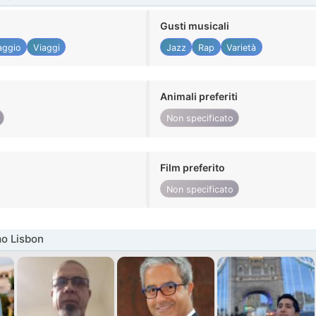
Gusti musicali
aggio
Viaggi
Jazz
Rap
Varietà
Animali preferiti
Non specificato
Film preferito
Non specificato
o Lisbon