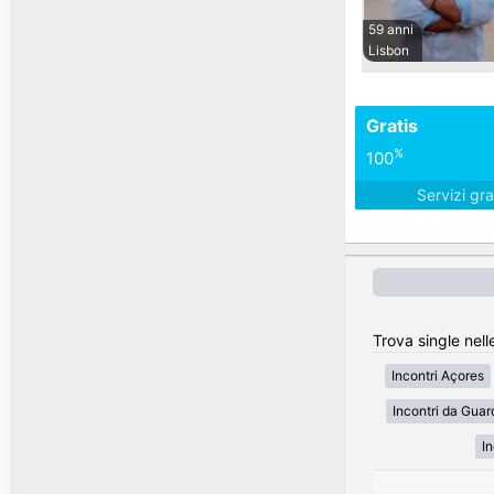
59 anni
Lisbon
Gratis
%
100
Servizi gra
Trova single nell
Incontri Açores
Incontri da Guar
In