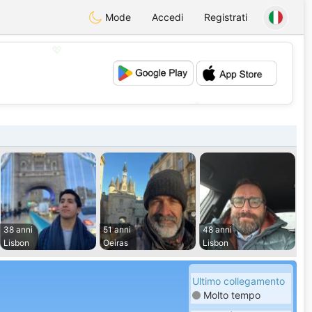
Mode
Accedi
Registrati
💖
💕
38 anni
51 anni
48 anni
Lisbon
Oeiras
Lisbon
Ultimo collegamento
Molto tempo