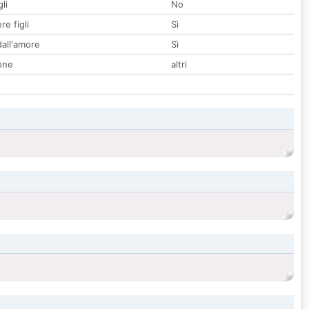
li
No
re figli
Sì
all'amore
Sì
one
altri