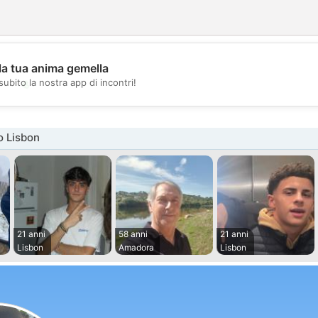
la tua anima gemella
💖
subito la nostra app di incontri!
💕
o Lisbon
21 anni
58 anni
21 anni
Lisbon
Amadora
Lisbon