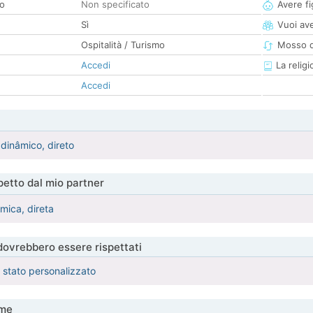
co
Non specificato
Avere fig
Sì
Vuoi ave
Ospitalità / Turismo
Mosso d
Accedi
La religi
Accedi
 dinâmico, direto
etto dal mio partner
mica, direta
 dovrebbero essere rispettati
è stato personalizzato
me