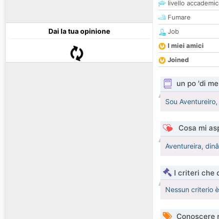
livello accademi
Fumare
Dai la tua opinione
Job
I miei amici
Joined
un po 'di me
Sou Aventureiro,
Cosa mi asp
Aventureira, dinâ
I criteri che
Nessun criterio 
Conoscere 