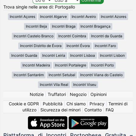
Trova single nelle aree di: Portogallo
Incontri Açores
Incontri Algarve
Incontri Aveiro
Incontri Azores
Incontri Beja
Incontri Braga
Incontri Bragança
Incontri Castelo Branco
Incontri Coimbra
Incontri da Guarda
Incontri Distrito de Évora
Incontri Évora
Incontri Faro
Incontri Guarda
Incontri Leiria
Incontri Lisboa
Incontri Lisbon
Incontri Madeira
Incontri Portalegre
Incontri Porto
Incontri Santarém
Incontri Setubal
Incontri Viana do Castelo
Incontri Vila Real
Incontri Viseu
Notizie
|
Truffatori
|
Negozio
|
Opinioni
Cookie e GDPR
|
Pubblicità
|
Chi siamo
|
Privacy
|
Termini di
utilizzo
|
Sicurezza dei minori
|
Contatto
|
FAQ
Piattaforma di Incontri Portoghese Gratuita –