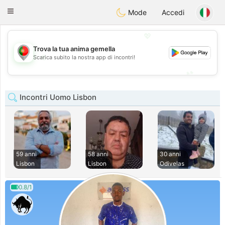
namoro
Portugues
Toggle
Mode
Accedi
navigation
💖
Trova la tua anima gemella
💖
Scarica subito la nostra app di incontri!
💕
💕
Incontri Uomo Lisbon
59 anni
58 anni
30 anni
Lisbon
Lisbon
Odivelas
0.8/1