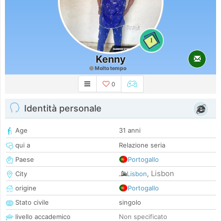
1
Kenny
Molto tempo
0
Identità personale
Age
31 anni
qui a
Relazione seria
Paese
Portogallo
Lisbon
City
Lisbon
,
origine
Portogallo
Stato civile
singolo
livello accademico
Non specificato