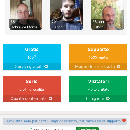
58 anni
20 anni
53 anni
Sobral de Monte
Lisbon
Lisbon
Gratis
Supporto
%
100
100% gratis
Servizi gratuiti
Moderatori in ascolto
Serio
Visitatori
profili di qualità
Molto visitato
Qualità confermata
Il migliore
Lavoriamo sodo per darti il miglior servizio, per favore sii di supporto