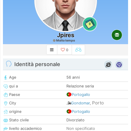
0
Jpires
Molto tempo
0
Identità personale
Age
56 anni
qui a
Relazione seria
Paese
Portogallo
Porto
City
Gondomar
,
origine
Portogallo
Stato civile
Divorziato
livello accademico
Non specificato