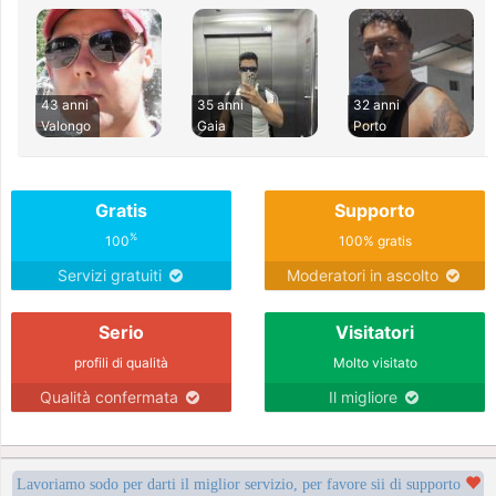
43 anni
35 anni
32 anni
Valongo
Gaia
Porto
Gratis
Supporto
%
100
100% gratis
Servizi gratuiti
Moderatori in ascolto
Serio
Visitatori
profili di qualità
Molto visitato
Qualità confermata
Il migliore
Lavoriamo sodo per darti il miglior servizio, per favore sii di supporto