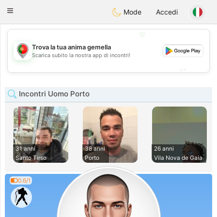
namoro
Portugues
Toggle
Mode
Accedi
navigation
💖
Trova la tua anima gemella
💖
Scarica subito la nostra app di incontri!
💕
💕
Incontri Uomo Porto
31 anni
38 anni
26 anni
Santo Tirso
Porto
Vila Nova de Gaia
0.6/1