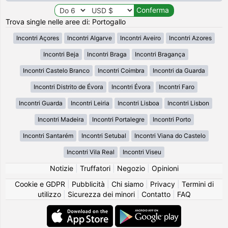
Trova single nelle aree di: Portogallo
Incontri Açores
Incontri Algarve
Incontri Aveiro
Incontri Azores
Incontri Beja
Incontri Braga
Incontri Bragança
Incontri Castelo Branco
Incontri Coimbra
Incontri da Guarda
Incontri Distrito de Évora
Incontri Évora
Incontri Faro
Incontri Guarda
Incontri Leiria
Incontri Lisboa
Incontri Lisbon
Incontri Madeira
Incontri Portalegre
Incontri Porto
Incontri Santarém
Incontri Setubal
Incontri Viana do Castelo
Incontri Vila Real
Incontri Viseu
Notizie
|
Truffatori
|
Negozio
|
Opinioni
Cookie e GDPR
|
Pubblicità
|
Chi siamo
|
Privacy
|
Termini di
utilizzo
|
Sicurezza dei minori
|
Contatto
|
FAQ