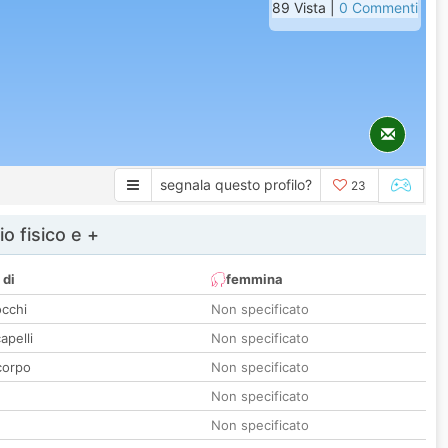
89 Vista |
0 Commenti
segnala questo profilo?
23
io fisico e +
 di
femmina
occhi
Non specificato
apelli
Non specificato
corpo
Non specificato
Non specificato
Non specificato