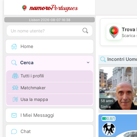
namoro
Portugues
Lisbon 2026-08-07 16:38
Trova 
Scarica 
Home
Incontri Uom
Cerca
Tutti i profili
Matchmaker
Usa la mappa
58 anni
Sintra
I Miei Messaggi
0.8/1
Chat