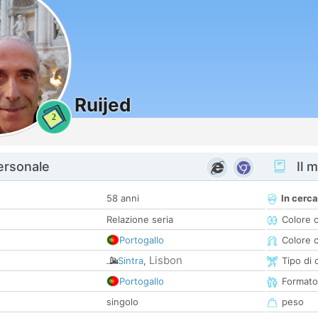
Ruijed
2
personale
Il m
58 anni
In cerca
Relazione seria
Colore 
Portogallo
Colore c
Lisbon
Sintra
,
Tipo di 
Portogallo
Formato
singolo
peso