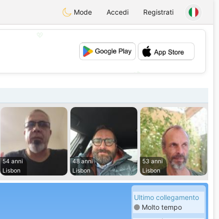
Mode
Accedi
Registrati
💖
💕
54 anni
48 anni
53 anni
Lisbon
Lisbon
Lisbon
Ultimo collegamento
Molto tempo