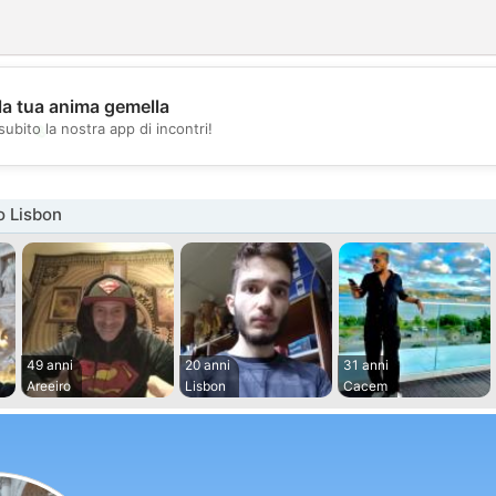
la tua anima gemella
💖
subito la nostra app di incontri!
💕
o Lisbon
49 anni
20 anni
31 anni
Areeiro
Lisbon
Cacem