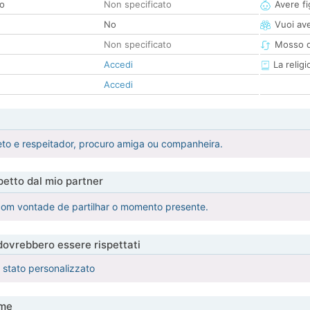
co
Non specificato
Avere fig
No
Vuoi ave
Non specificato
Mosso d
Accedi
La religi
Accedi
eto e respeitador, procuro amiga ou companheira.
etto dal mio partner
 com vontade de partilhar o momento presente.
 dovrebbero essere rispettati
è stato personalizzato
me