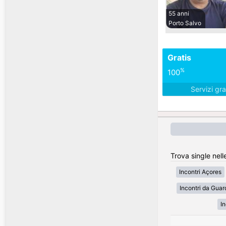
55 anni
Porto Salvo
Gratis
%
100
Servizi gra
Trova single nell
Incontri Açores
Incontri da Guar
In