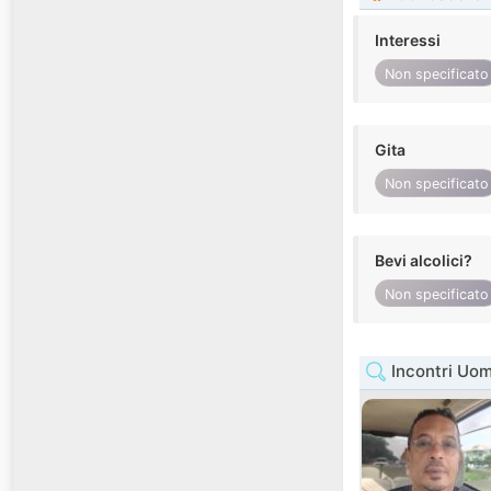
Interessi
Non specificato
Gita
Non specificato
Bevi alcolici?
Non specificato
Incontri Uom