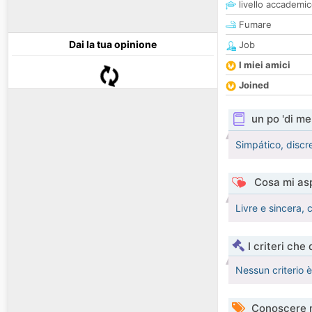
livello accademi
Fumare
Dai la tua opinione
Job
I miei amici
Joined
un po 'di me
Simpático, discr
Cosa mi asp
Livre e sincera,
I criteri che
Nessun criterio 
Conoscere 