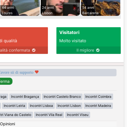
44 anni
24 anni
54 anni
Loures
Lisbon
Barcarena
Visitatori
di qualità
Molto visitato
alità confermata
Il migliore
favore sii di supporto
Braga
Incontri Bragança
Incontri Castelo Branco
Incontri Coimbra
Incontri Leiria
Incontri Lisboa
Incontri Lisbon
Incontri Madeira
tri Viana do Castelo
Incontri Vila Real
Incontri Viseu
Opinioni