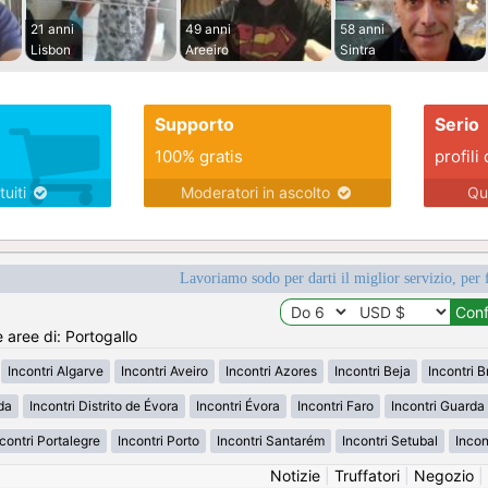
21 anni
49 anni
58 anni
Lisbon
Areeiro
Sintra
Supporto
Serio
100% gratis
profili 
tuiti
Moderatori in ascolto
Qu
Lavoriamo sodo per darti il miglior servizio, per 
e aree di: Portogallo
Incontri Algarve
Incontri Aveiro
Incontri Azores
Incontri Beja
Incontri 
da
Incontri Distrito de Évora
Incontri Évora
Incontri Faro
Incontri Guarda
contri Portalegre
Incontri Porto
Incontri Santarém
Incontri Setubal
Incon
Notizie
|
Truffatori
|
Negozio
|