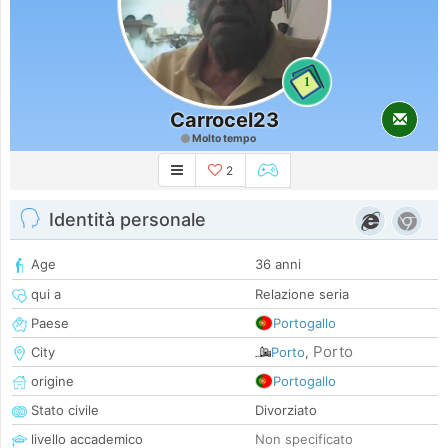
1
Carrocel23
Molto tempo
2
Identità personale
Age
36 anni
qui a
Relazione seria
Paese
Portogallo
Porto
City
Porto
,
origine
Portogallo
Stato civile
Divorziato
livello accademico
Non specificato