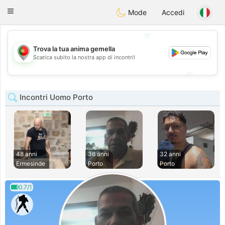
namoro
Portugues
Toggle
Mode
Accedi
navigation
💖
Trova la tua anima gemella
💖
Scarica subito la nostra app di incontri!
💕
💕
Incontri Uomo Porto
48 anni
36 anni
32 anni
Ermesinde
Porto
Porto
0.7/1