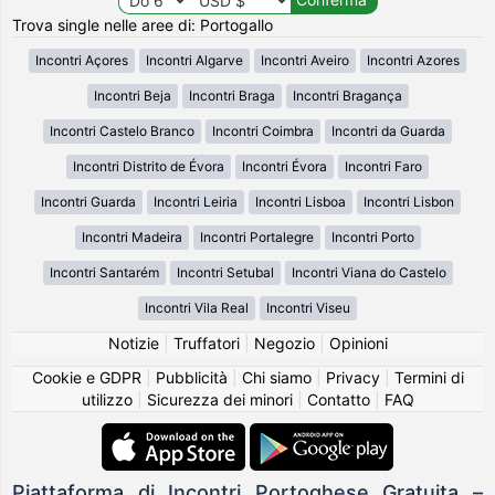
Trova single nelle aree di: Portogallo
Incontri Açores
Incontri Algarve
Incontri Aveiro
Incontri Azores
Incontri Beja
Incontri Braga
Incontri Bragança
Incontri Castelo Branco
Incontri Coimbra
Incontri da Guarda
Incontri Distrito de Évora
Incontri Évora
Incontri Faro
Incontri Guarda
Incontri Leiria
Incontri Lisboa
Incontri Lisbon
Incontri Madeira
Incontri Portalegre
Incontri Porto
Incontri Santarém
Incontri Setubal
Incontri Viana do Castelo
Incontri Vila Real
Incontri Viseu
Notizie
|
Truffatori
|
Negozio
|
Opinioni
Cookie e GDPR
|
Pubblicità
|
Chi siamo
|
Privacy
|
Termini di
utilizzo
|
Sicurezza dei minori
|
Contatto
|
FAQ
Piattaforma di Incontri Portoghese Gratuita –