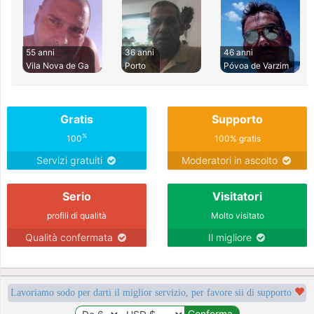
55 anni
36 anni
46 anni
Vila Nova de Ga
Porto
Póvoa de Varzim
Gratis
Supporto
%
100
100% gratis
Servizi gratuiti
Moderatori in ascolto
Serio
Visitatori
profili di qualità
Molto visitato
Qualità confermata
Il migliore
Lavoriamo sodo per darti il miglior servizio, per favore sii di supporto