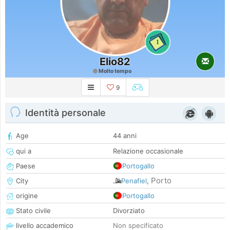
1
Elio82
Molto tempo
9
Identità personale
Age
44 anni
qui a
Relazione occasionale
Paese
Portogallo
Porto
City
Penafiel
,
origine
Portogallo
Stato civile
Divorziato
livello accademico
Non specificato