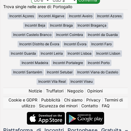
Trova single nelle aree di: Portogallo
Incontri Açores
Incontri Algarve
Incontri Aveiro
Incontri Azores
Incontri Beja
Incontri Braga
Incontri Bragança
Incontri Castelo Branco
Incontri Coimbra
Incontri da Guarda
Incontri Distrito de Évora
Incontri Évora
Incontri Faro
Incontri Guarda
Incontri Leiria
Incontri Lisboa
Incontri Lisbon
Incontri Madeira
Incontri Portalegre
Incontri Porto
Incontri Santarém
Incontri Setubal
Incontri Viana do Castelo
Incontri Vila Real
Incontri Viseu
Notizie
|
Truffatori
|
Negozio
|
Opinioni
Cookie e GDPR
|
Pubblicità
|
Chi siamo
|
Privacy
|
Termini di
utilizzo
|
Sicurezza dei minori
|
Contatto
|
FAQ
Piattaforma di Incontri Portoghese Gratuita –