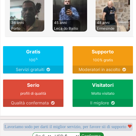
36 anni
45 anni
48 anni
Porto
Leca do Bailio
Ermesinde
Gratis
Supporto
%
100
100% gratis
Servizi gratuiti
Moderatori in ascolto
Serio
Visitatori
profili di qualità
Molto visitato
Qualità confermata
Il migliore
Lavoriamo sodo per darti il miglior servizio, per favore sii di supporto