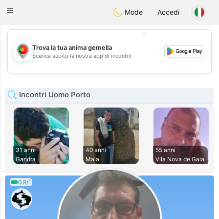
namoro
Portugues
Toggle
Mode
Accedi
navigation
💖
Trova la tua anima gemella
💖
Scarica subito la nostra app di incontri!
💕
💕
Incontri Uomo Porto
31 anni
40 anni
55 anni
Gandra
Maia
Vila Nova de Gaia
0.9/1