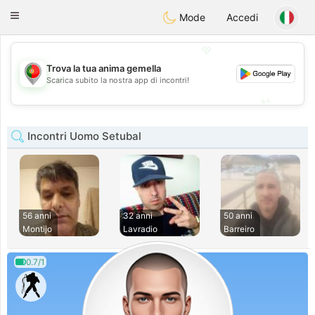
namoro
Portugues
Toggle
Mode
Accedi
navigation
💖
Trova la tua anima gemella
💖
Scarica subito la nostra app di incontri!
💕
💕
Incontri Uomo Setubal
56 anni
32 anni
50 anni
Montijo
Lavradio
Barreiro
0.7/1