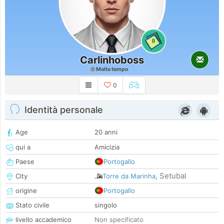
0
Carlinhoboss
Molto tempo
0
Identità personale
Age
20 anni
qui a
Amicizia
Paese
Portogallo
Setubal
City
Torre da Marinha
,
origine
Portogallo
Stato civile
singolo
livello accademico
Non specificato