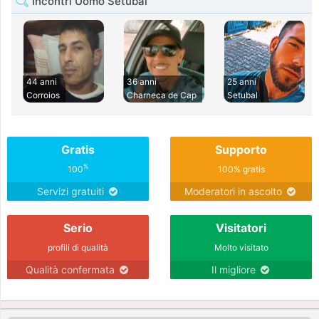
Incontri Uomo Setubal
44 anni
36 anni
25 anni
Corroios
Charneca de Cap
Setubal
Gratis
Supporto
%
100
100% gratis
Servizi gratuiti
Moderatori in ascolto
Serio
Visitatori
profili di qualità
Molto visitato
Qualità confermata
Il migliore