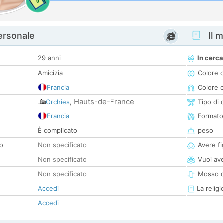
0
personale
Il m
29 anni
In cerca
Amicizia
Colore 
Francia
Colore c
Hauts-de-France
Orchies
,
Tipo di 
Francia
Formato
È complicato
peso
co
Non specificato
Avere fig
Non specificato
Vuoi ave
Non specificato
Mosso d
Accedi
La religi
Accedi