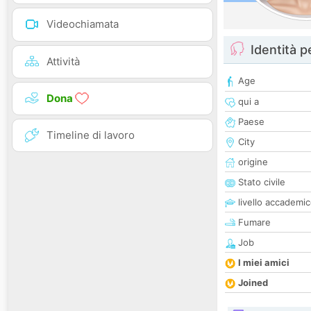
Videochiamata
Identità 
Attività
Age
Dona
qui a
Paese
Timeline di lavoro
City
origine
Stato civile
livello accademi
Fumare
Job
I miei amici
Joined