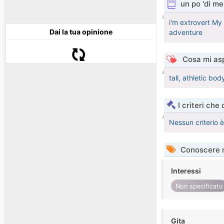
un po 'di me
i'm extrovert My
Dai la tua opinione
adventure
Cosa mi asp
tall, athletic bo
I criteri che
Nessun criterio 
Conoscere 
Interessi
Non specificato
Gita