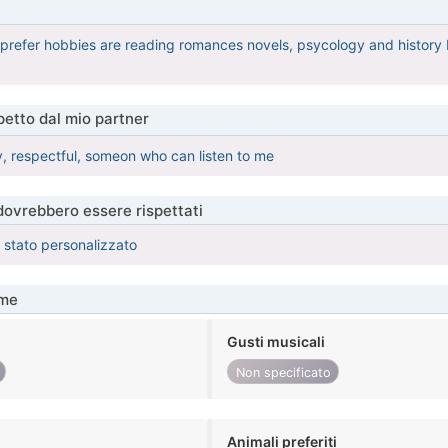
 prefer hobbies are reading romances novels, psycology and history 
etto dal mio partner
dy, respectful, someon who can listen to me
 dovrebbero essere rispettati
è stato personalizzato
me
Gusti musicali
Non specificato
Animali preferiti