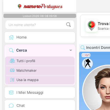
namoro
Portugues
Lisbon 2026-08-08 09:58
Trova 
Scarica 
Home
Incontri Don
Cerca
0/1
Tutti i profili
Matchmaker
Usa la mappa
I Miei Messaggi
Chat