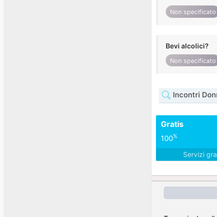
Non specificato
Bevi alcolici?
Non specificato
Incontri Do
Gratis
%
100
Servizi gra