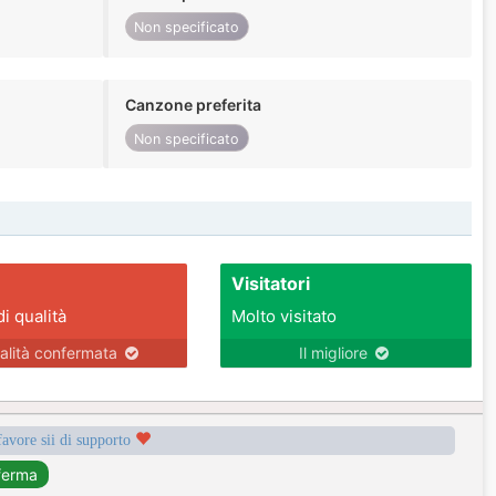
Non specificato
Canzone preferita
Non specificato
Visitatori
di qualità
Molto visitato
alità confermata
Il migliore
favore sii di supporto