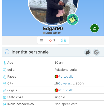
1
Edgar96
Molto tempo
3
Identità personale
Age
30 anni
qui a
Relazione seria
Paese
Portogallo
Lisbon
City
Odivelas
,
origine
Portogallo
Stato civile
singolo
livello accademico
Non specificato