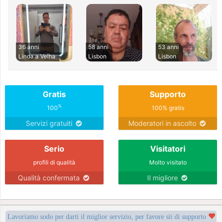
36 anni
58 anni
53 anni
Linda a Velha
Lisbon
Lisbon
Gratis
Supporto
%
100
100% gratis
Servizi gratuiti
Moderatori in ascolto
Serio
Visitatori
profili di qualità
Molto visitato
Qualità confermata
Il migliore
Lavoriamo sodo per darti il miglior servizio, per favore sii di supporto