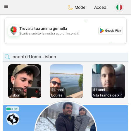
namoro
Portugues
Toggle
Mode
Accedi
navigation
💖
Trova la tua anima gemella
💖
Scarica subito la nostra app di incontri!
💕
💕
Incontri Uomo Lisbon
24 anni
44 anni
41 anni
Lisbon
Loures
Vila Franca de Xir
0.8/1