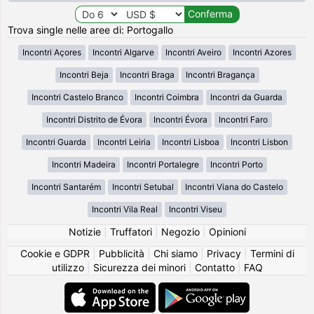
Trova single nelle aree di: Portogallo
Incontri Açores
Incontri Algarve
Incontri Aveiro
Incontri Azores
Incontri Beja
Incontri Braga
Incontri Bragança
Incontri Castelo Branco
Incontri Coimbra
Incontri da Guarda
Incontri Distrito de Évora
Incontri Évora
Incontri Faro
Incontri Guarda
Incontri Leiria
Incontri Lisboa
Incontri Lisbon
Incontri Madeira
Incontri Portalegre
Incontri Porto
Incontri Santarém
Incontri Setubal
Incontri Viana do Castelo
Incontri Vila Real
Incontri Viseu
Notizie
|
Truffatori
|
Negozio
|
Opinioni
Cookie e GDPR
|
Pubblicità
|
Chi siamo
|
Privacy
|
Termini di
utilizzo
|
Sicurezza dei minori
|
Contatto
|
FAQ