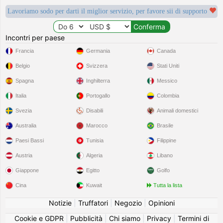
Lavoriamo sodo per darti il miglior servizio, per favore sii di supporto
Incontri per paese
Francia
Germania
Canada
Belgio
Svizzera
Stati Uniti
Spagna
Inghilterra
Messico
Italia
Portogallo
Colombia
Svezia
Disabili
Animali domestici
Australia
Marocco
Brasile
Paesi Bassi
Tunisia
Filippine
Austria
Algeria
Libano
Giappone
Egitto
Golfo
Cina
Kuwait
Tutta la lista
Notizie
|
Truffatori
|
Negozio
|
Opinioni
Cookie e GDPR
|
Pubblicità
|
Chi siamo
|
Privacy
|
Termini di