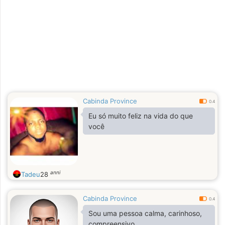
Cabinda Province
0.4
Eu só muito feliz na vida do que
você
anni
Tadeu
28
Cabinda Province
0.4
Sou uma pessoa calma, carinhoso,
compreensivo