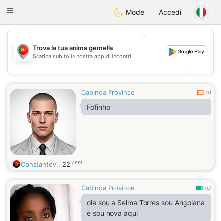
namoro
Portugues
Toggle
Mode
Accedi
navigation
💖
Trova la tua anima gemella
💖
Scarica subito la nostra app di incontri!
💕
💕
Cabinda Province
0.1
Fofinho
anni
ConstanteV...
22
Cabinda Province
0.7
ola sou a Selma Torres sou Angolana
e sou nova aqui