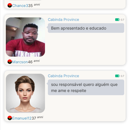
anni
Chance3
35
Cabinda Province
0.7
Bem apresentado e educado
anni
Marcson
46
Cabinda Province
0.7
sou responsável quero alguém que
me ame e respeite
anni
Emanuel12
37