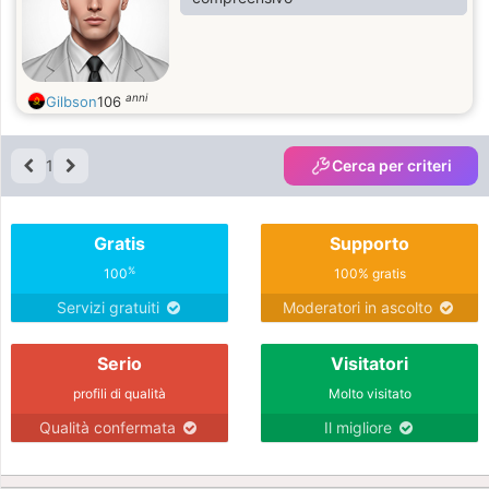
anni
Gilbson
106
1
Cerca per criteri
Gratis
Supporto
%
100
100% gratis
Servizi gratuiti
Moderatori in ascolto
Serio
Visitatori
profili di qualità
Molto visitato
Qualità confermata
Il migliore