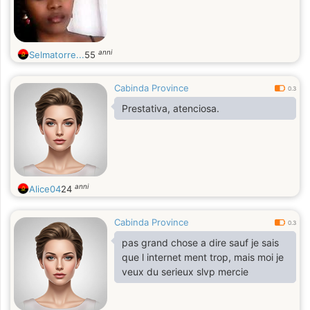
anni
Selmatorre...
55
Cabinda Province
0.3
Prestativa, atenciosa.
anni
Alice04
24
Cabinda Province
0.3
pas grand chose a dire sauf je sais
que l internet ment trop, mais moi je
veux du serieux slvp mercie