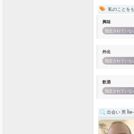
私のことを
興味
指定されていな
外出
指定されていな
飲酒
指定されていな
出会い 男 Île-