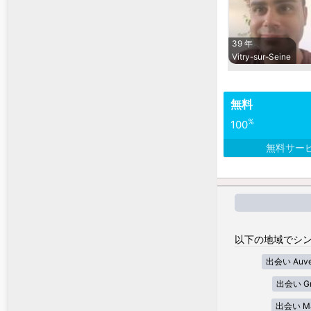
39 年
Vitry-sur-Seine
無料
%
100
無料サー
以下の地域でシン
出会い Auver
出会い Gra
出会い Mar