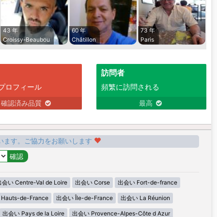
43 年
60 年
73 年
Croissy-Beaubou
Châtillon
Paris
訪問者
プロフィール
頻繁に訪問される
確認済み品質
最高
います。ご協力をお願いします
会い Centre-Val de Loire
出会い Corse
出会い Fort-de-france
auts-de-France
出会い Île-de-France
出会い La Réunion
出会い Pays de la Loire
出会い Provence-Alpes-Côte d Azur