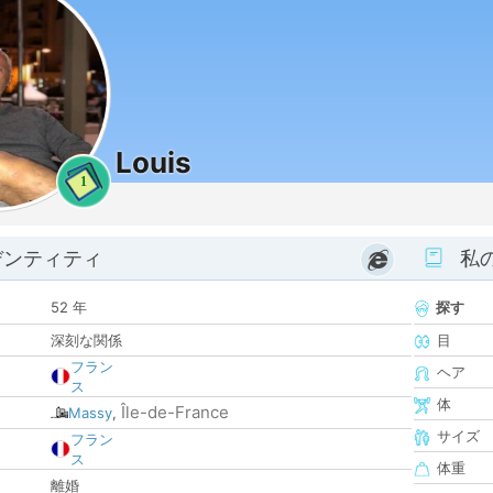
Louis
1
デンティティ
私
52 年
探す
深刻な関係
目
フラン
ヘア
ス
体
Île-de-France
Massy
,
サイズ
フラン
ス
体重
離婚