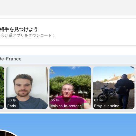
相手を見つけよう
💖
出会い系アプリをダウンロード！
💕
e-France
36 年
55 年
67 年
Paris
Voisins-le-bretonn
Bray-sur-seine