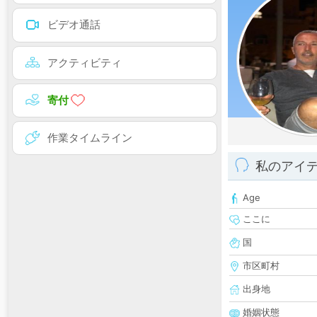
ビデオ通話
アクティビティ
寄付
作業タイムライン
私のアイ
Age
ここに
国
市区町村
出身地
婚姻状態