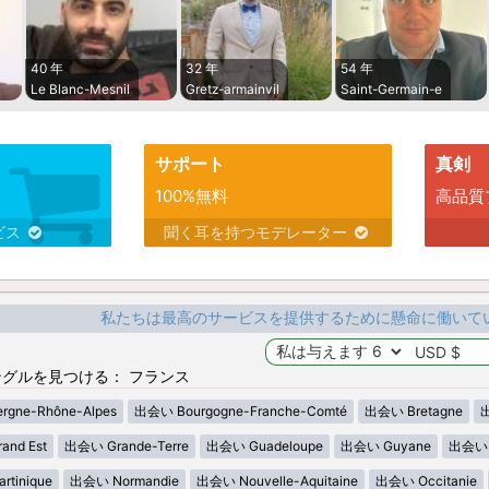
40 年
32 年
54 年
Le Blanc-Mesnil
Gretz-armainvil
Saint-Germain-e
サポート
真剣
100%無料
高品質
ビス
聞く耳を持つモデレーター
私たちは最高のサービスを提供するために懸命に働いて
グルを見つける： フランス
gne-Rhône-Alpes
出会い Bourgogne-Franche-Comté
出会い Bretagne
出
nd Est
出会い Grande-Terre
出会い Guadeloupe
出会い Guyane
出会い H
tinique
出会い Normandie
出会い Nouvelle-Aquitaine
出会い Occitanie