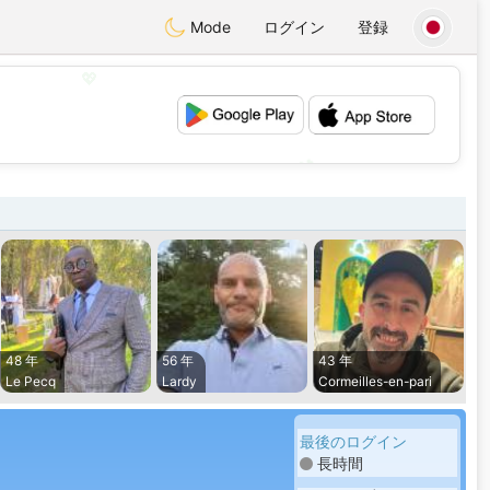
Mode
ログイン
登録
💖
💕
48 年
56 年
43 年
Le Pecq
Lardy
Cormeilles-en-pari
最後のログイン
長時間