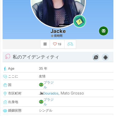
3
Jacke
長時間
19
私のアイデンティティ
Age
35 年
ここに
友情
ブラジ
国
ル
Mato Grosso
市区町村
Dourados
,
ブラジ
出身地
ル
婚姻状態
シングル