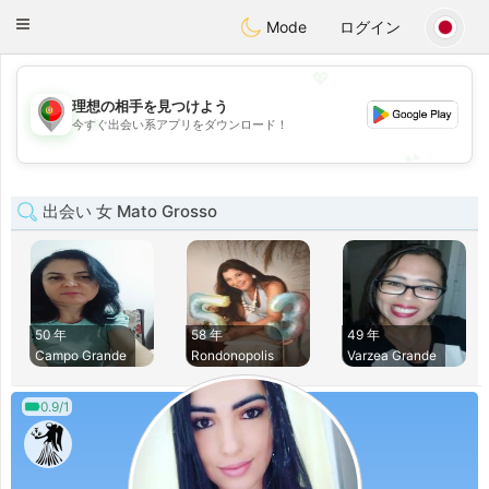
namoro
Portugues
Toggle
Mode
ログイン
navigation
💖
理想の相手を見つけよう
💖
今すぐ出会い系アプリをダウンロード！
💕
💕
出会い 女 Mato Grosso
50 年
58 年
49 年
Campo Grande
Rondonopolis
Varzea Grande
0.9/1