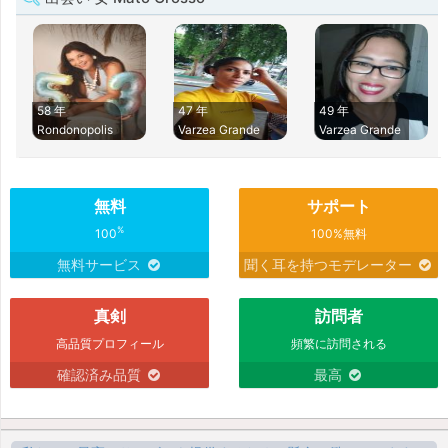
58 年
47 年
49 年
Rondonopolis
Varzea Grande
Varzea Grande
無料
サポート
%
100
100%無料
無料サービス
聞く耳を持つモデレーター
真剣
訪問者
高品質プロフィール
頻繁に訪問される
確認済み品質
最高