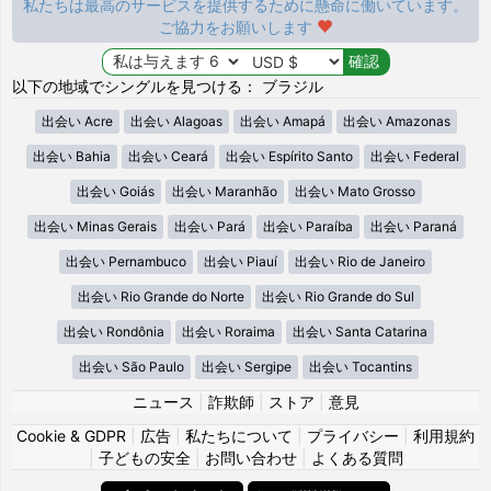
私たちは最高のサービスを提供するために懸命に働いています。
ご協力をお願いします
以下の地域でシングルを見つける： ブラジル
出会い Acre
出会い Alagoas
出会い Amapá
出会い Amazonas
出会い Bahia
出会い Ceará
出会い Espírito Santo
出会い Federal
出会い Goiás
出会い Maranhão
出会い Mato Grosso
出会い Minas Gerais
出会い Pará
出会い Paraíba
出会い Paraná
出会い Pernambuco
出会い Piauí
出会い Rio de Janeiro
出会い Rio Grande do Norte
出会い Rio Grande do Sul
出会い Rondônia
出会い Roraima
出会い Santa Catarina
出会い São Paulo
出会い Sergipe
出会い Tocantins
ニュース
|
詐欺師
|
ストア
|
意見
Cookie & GDPR
|
広告
|
私たちについて
|
プライバシー
|
利用規約
|
子どもの安全
|
お問い合わせ
|
よくある質問