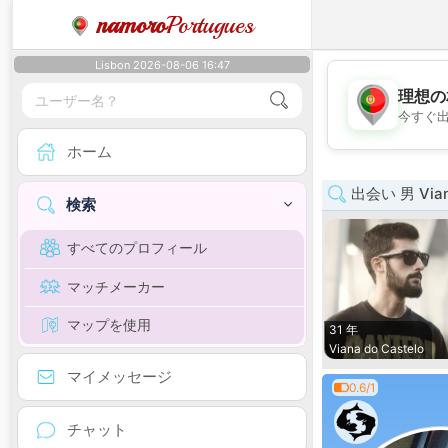
namoro
Portugues
Lisbon 2026-08-06 16:47
理想の
今すぐ
ホーム
出会い 男 Viana
検索
すべてのプロフィール
マッチメーカー
マップを使用
31 年
Viana do Castelo
マイメッセージ
0.6/1
チャット