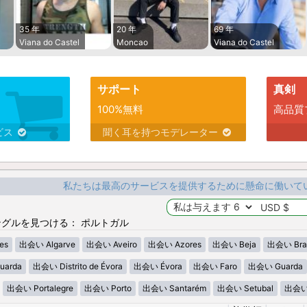
35 年
20 年
69 年
Viana do Castel
Moncao
Viana do Castel
サポート
真剣
100%無料
高品質
ビス
聞く耳を持つモデレーター
私たちは最高のサービスを提供するために懸命に働いて
グルを見つける： ポルトガル
es
出会い Algarve
出会い Aveiro
出会い Azores
出会い Beja
出会い Bra
uarda
出会い Distrito de Évora
出会い Évora
出会い Faro
出会い Guarda
出会い Portalegre
出会い Porto
出会い Santarém
出会い Setubal
出会い V