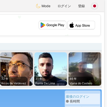
Mode
ログイン
登録
💖
💕
32 年
31 年
46 年
Arcos de Valdevez
Ponte De Lima
Viana do Castelo
最後のログイン
長時間