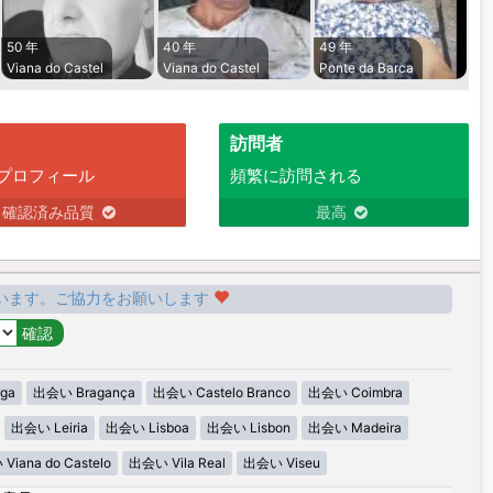
50 年
40 年
49 年
Viana do Castel
Viana do Castel
Ponte da Barca
訪問者
プロフィール
頻繁に訪問される
確認済み品質
最高
います。ご協力をお願いします
ga
出会い Bragança
出会い Castelo Branco
出会い Coimbra
出会い Leiria
出会い Lisboa
出会い Lisbon
出会い Madeira
iana do Castelo
出会い Vila Real
出会い Viseu