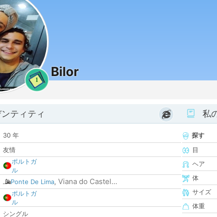
Bilor
1
デンティティ
私
30 年
探す
友情
目
ポルトガ
ヘア
ル
体
Viana do Castel...
Ponte De Lima
,
サイズ
ポルトガ
ル
体重
シングル