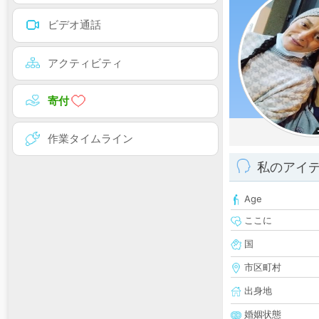
ビデオ通話
アクティビティ
寄付
作業タイムライン
私のアイ
Age
ここに
国
市区町村
出身地
婚姻状態