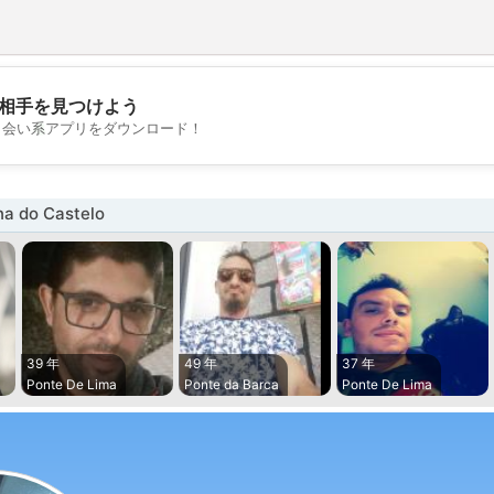
相手を見つけよう
💖
出会い系アプリをダウンロード！
💕
 do Castelo
39 年
49 年
37 年
Ponte De Lima
Ponte da Barca
Ponte De Lima