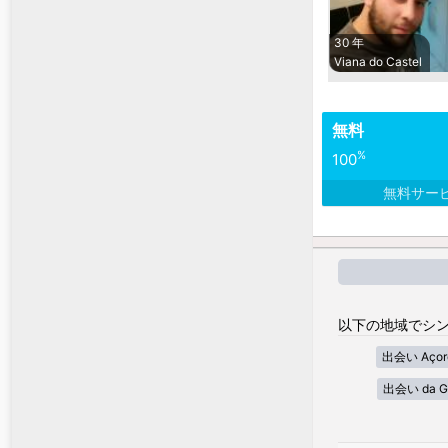
30 年
Viana do Castel
無料
%
100
無料サー
以下の地域でシン
出会い Açor
出会い da G