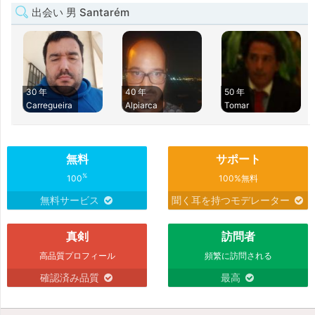
出会い 男 Santarém
30 年
40 年
50 年
Carregueira
Alpiarca
Tomar
無料
サポート
%
100
100%無料
無料サービス
聞く耳を持つモデレーター
真剣
訪問者
高品質プロフィール
頻繁に訪問される
確認済み品質
最高