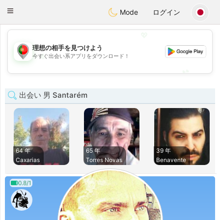
namoro
Portugues
Toggle
Mode
ログイン
navigation
💖
理想の相手を見つけよう
💖
今すぐ出会い系アプリをダウンロード！
💕
💕
出会い 男 Santarém
64 年
65 年
39 年
Caxarias
Torres Novas
Benavente
0.8/1