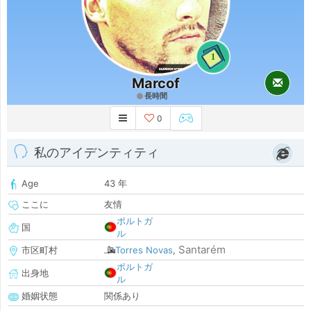
1
Marcof
長時間
0
私のアイデンティティ
Age
43 年
ここに
友情
ポルトガ
国
ル
Santarém
市区町村
Torres Novas
,
ポルトガ
出身地
ル
婚姻状態
関係あり