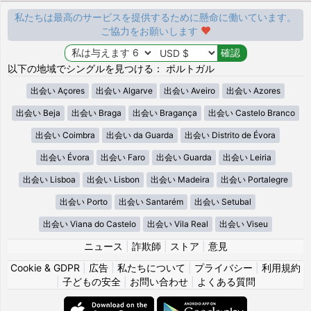
私たちは最高のサービスを提供するために懸命に働いています。
ご協力をお願いします
以下の地域でシングルを見つける： ポルトガル
出会い Açores
出会い Algarve
出会い Aveiro
出会い Azores
出会い Beja
出会い Braga
出会い Bragança
出会い Castelo Branco
出会い Coimbra
出会い da Guarda
出会い Distrito de Évora
出会い Évora
出会い Faro
出会い Guarda
出会い Leiria
出会い Lisboa
出会い Lisbon
出会い Madeira
出会い Portalegre
出会い Porto
出会い Santarém
出会い Setubal
出会い Viana do Castelo
出会い Vila Real
出会い Viseu
ニュース
|
詐欺師
|
ストア
|
意見
Cookie & GDPR
|
広告
|
私たちについて
|
プライバシー
|
利用規約
|
子どもの安全
|
お問い合わせ
|
よくある質問