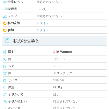
学業レベル
指定されていない
喫煙者
いいえ
ジョブ
指定されていない
私の友達
ログイン
参加
ログイン
私の物理学と+
探す
A Woman
目
ブルース
ヘア
チート
体
アスレチック
サイズ
184 cm
体重
86 Kg
子供がいる
はい
子供が欲しい
指定されていない
恋に出る
指定されていない