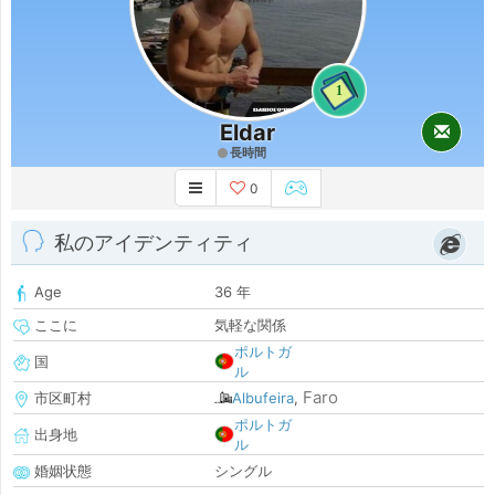
1
Eldar
長時間
0
私のアイデンティティ
Age
36 年
ここに
気軽な関係
ポルトガ
国
ル
Faro
市区町村
Albufeira
,
ポルトガ
出身地
ル
婚姻状態
シングル