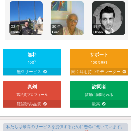
32 年
80 年
51 年
Loule
Faro
Olhao
無料
サポート
%
100
100%無料
無料サービス
聞く耳を持つモデレーター
真剣
訪問者
高品質プロフィール
頻繁に訪問される
確認済み品質
最高
私たちは最高のサービスを提供するために懸命に働いています。