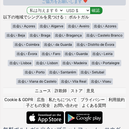
ご協力をお願いします
以下の地域でシングルを見つける： ポルトガル
出会い Açores
出会い Algarve
出会い Aveiro
出会い Azores
出会い Beja
出会い Braga
出会い Bragança
出会い Castelo Branco
出会い Coimbra
出会い da Guarda
出会い Distrito de Évora
出会い Évora
出会い Faro
出会い Guarda
出会い Leiria
出会い Lisboa
出会い Lisbon
出会い Madeira
出会い Portalegre
出会い Porto
出会い Santarém
出会い Setubal
出会い Viana do Castelo
出会い Vila Real
出会い Viseu
ニュース
|
詐欺師
|
ストア
|
意見
Cookie & GDPR
|
広告
|
私たちについて
|
プライバシー
|
利用規約
|
子どもの安全
|
お問い合わせ
|
よくある質問