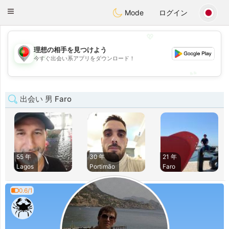
namoro
Portugues
Toggle
Mode
ログイン
navigation
💖
理想の相手を見つけよう
💖
今すぐ出会い系アプリをダウンロード！
💕
💕
出会い 男 Faro
55 年
30 年
21 年
Lagos
Portimão
Faro
0.6/1