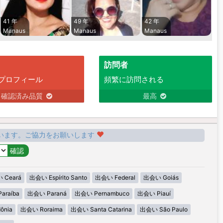
41 年
49 年
42 年
Manaus
Manaus
Manaus
訪問者
プロフィール
頻繁に訪問される
確認済み品質
最高
います。ご協力をお願いします
 Ceará
出会い Espírito Santo
出会い Federal
出会い Goiás
araíba
出会い Paraná
出会い Pernambuco
出会い Piauí
ônia
出会い Roraima
出会い Santa Catarina
出会い São Paulo