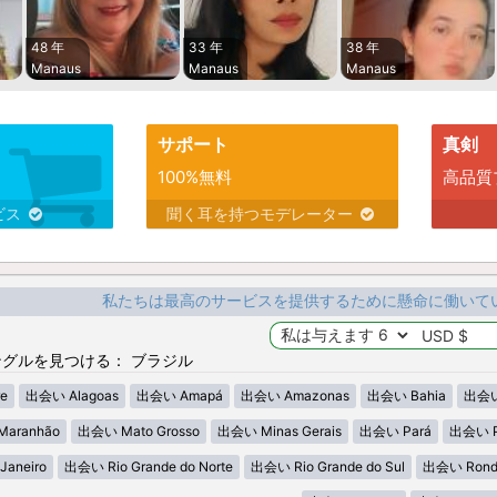
48 年
33 年
38 年
Manaus
Manaus
Manaus
サポート
真剣
100%無料
高品質
ビス
聞く耳を持つモデレーター
私たちは最高のサービスを提供するために懸命に働いて
グルを見つける： ブラジル
e
出会い Alagoas
出会い Amapá
出会い Amazonas
出会い Bahia
出会い
aranhão
出会い Mato Grosso
出会い Minas Gerais
出会い Pará
出会い P
Janeiro
出会い Rio Grande do Norte
出会い Rio Grande do Sul
出会い Rond