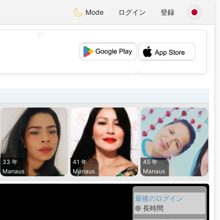
Mode
ログイン
登録
💖
💕
33 年
41 年
45 年
Manaus
Manaus
Manaus
最後のログイン
長時間