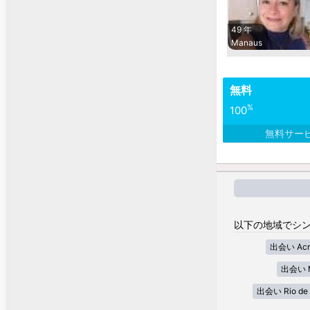
49 年
Manaus
無料
%
100
無料サー
以下の地域でシン
出会い Acr
出会い M
出会い Rio de 