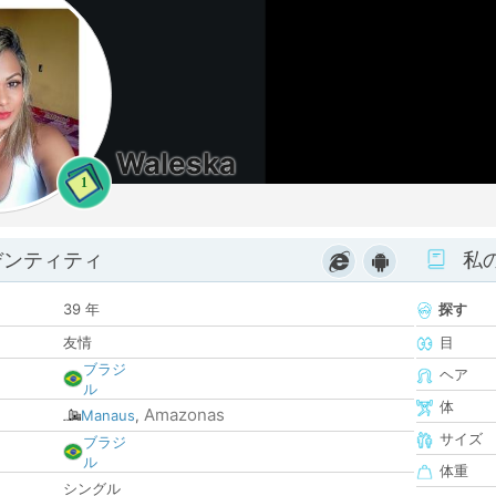
Waleska
1
デンティティ
私
39 年
探す
友情
目
ブラジ
ヘア
ル
体
Amazonas
Manaus
,
サイズ
ブラジ
ル
体重
シングル