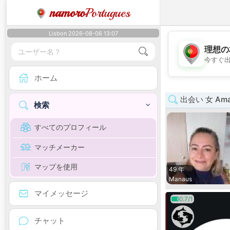
namoro
Portugues
Lisbon 2026-08-06 13:07
理想の
今すぐ
ホーム
出会い 女 Ama
検索
すべてのプロフィール
マッチメーカー
マップを使用
49 年
Manaus
マイメッセージ
0.7/1
チャット