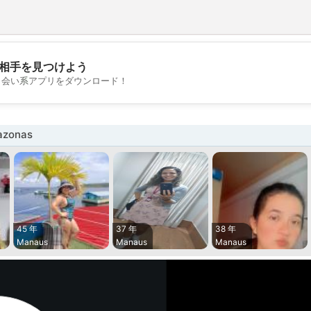
相手を見つけよう
💖
出会い系アプリをダウンロード！
💕
zonas
45 年
37 年
38 年
Manaus
Manaus
Manaus