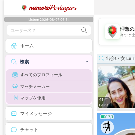
namoro
Portugues
Lisbon 2026-08-07 06:54
理想の
今すぐ
ホーム
出会い 女 Leir
検索
すべてのプロフィール
マッチメーカー
マップを使用
41 年
Leiria
マイメッセージ
0.7/1
チャット