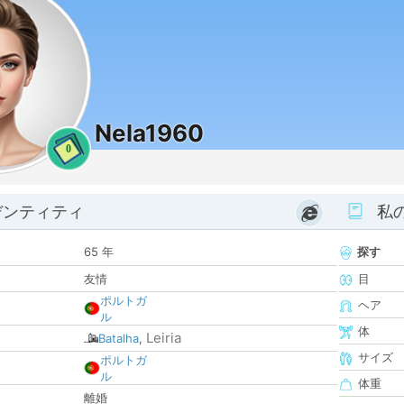
Nela1960
0
デンティティ
私
65 年
探す
友情
目
ポルトガ
ヘア
ル
体
Leiria
Batalha
,
サイズ
ポルトガ
ル
体重
離婚