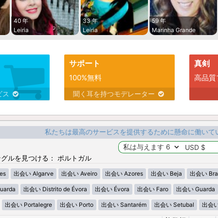
40 年
33 年
59 年
Leiria
Leiria
Marinha Grande
サポート
真剣
100%無料
高品質
ビス
聞く耳を持つモデレーター
私たちは最高のサービスを提供するために懸命に働いて
グルを見つける： ポルトガル
es
出会い Algarve
出会い Aveiro
出会い Azores
出会い Beja
出会い Bra
uarda
出会い Distrito de Évora
出会い Évora
出会い Faro
出会い Guarda
出会い Portalegre
出会い Porto
出会い Santarém
出会い Setubal
出会い V