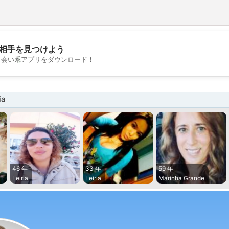
相手を見つけよう
💖
出会い系アプリをダウンロード！
💕
ia
46 年
33 年
59 年
Leiria
Leiria
Marinha Grande