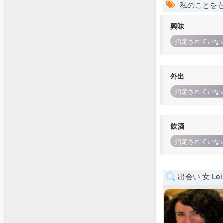
私のことを
興味
指定されていな
外出
指定されていな
飲酒
指定されていな
出会い 女 Leir