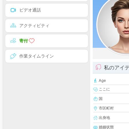
ビデオ通話
アクティビティ
寄付
作業タイムライン
私のアイ
Age
ここに
国
市区町村
出身地
婚姻状態