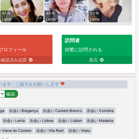
41 年
46 年
32 年
Leiria
Leiria
Leiria
訪問者
プロフィール
頻繁に訪問される
確認済み品質
最高
います。ご協力をお願いします
ga
出会い Bragança
出会い Castelo Branco
出会い Coimbra
出会い Leiria
出会い Lisboa
出会い Lisbon
出会い Madeira
iana do Castelo
出会い Vila Real
出会い Viseu