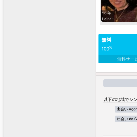
56 年
Leiria
無料
%
100
無料サー
以下の地域でシン
出会い Açor
出会い da G