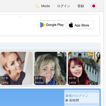
Mode
ログイン
登録
💖
💕
32 年
55 年
40 年
Leiria
Ansiao
Leiria
最後のログイン
長時間