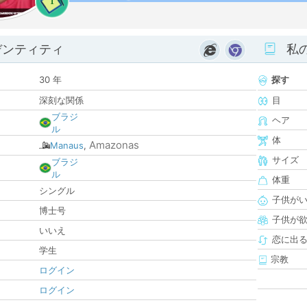
1
デンティティ
私
30 年
探す
深刻な関係
目
ブラジ
ヘア
ル
体
Amazonas
Manaus
,
サイズ
ブラジ
ル
体重
シングル
子供が
博士号
子供が
いいえ
恋に出
学生
宗教
ログイン
ログイン