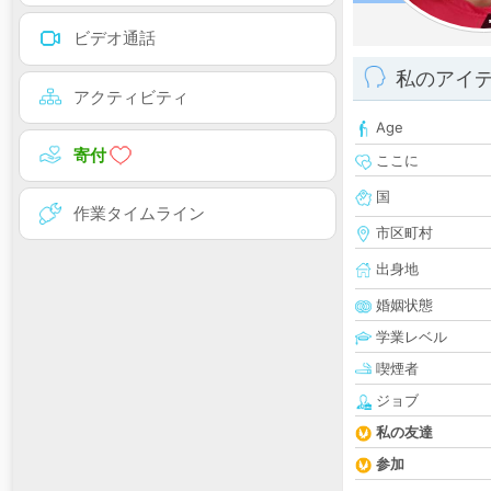
ビデオ通話
私のアイ
アクティビティ
Age
寄付
ここに
国
作業タイムライン
市区町村
出身地
婚姻状態
学業レベル
喫煙者
ジョブ
私の友達
参加