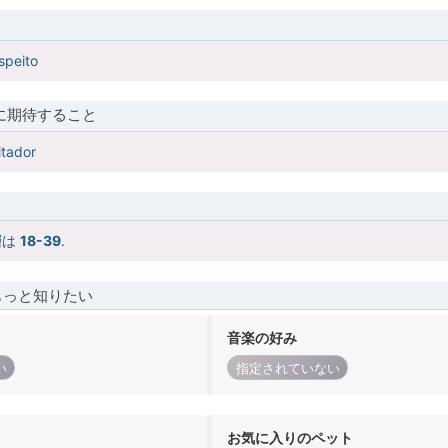
speito
に期待すること
itador
層は
18-39
.
もっと知りたい
音楽の好み
い
指定されていない
お気に入りのペット