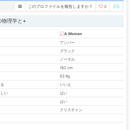
このプロファイルを報告しますか？
0
の物理学と+
A Woman
アンバー
ブラック
ノーマル
162 cm
63 Kg
いる
いいえ
欲しい
はい
る
はい
クリスチャン