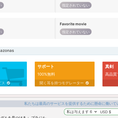
い
指定されていない
Favorite movie
い
指定されていない
azonas
サポート
真剣
100%無料
高品質
ビス
聞く耳を持つモデレーター
私たちは最高のサービスを提供するために懸命に働いて
グルを見つける： ブラジル