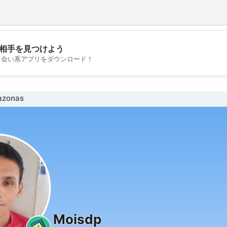
相手を見つけよう
💖
出会い系アプリをダウンロード！
💕
zonas
Moisdp