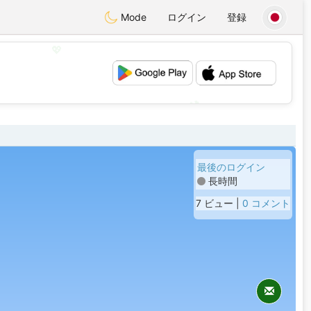
Mode
ログイン
登録
💖
💕
最後のログイン
長時間
7 ビュー |
0 コメント