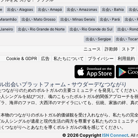
e
出会い Alagoas
出会い Amapá
出会い Amazonas
出会い Bahia
出会い
aranhão
出会い Mato Grosso
出会い Minas Gerais
出会い Pará
出会い P
Janeiro
出会い Rio Grande do Norte
出会い Rio Grande do Sul
出会い Rond
出会い Sergipe
出会い Tocan
ニュース
|
詐欺師
|
ストア
Cookie & GDPR
|
広告
|
私たちについて
|
プライバシー
|
利用規約
ル出会いプラットフォーム - サウダーデなつながり
ったつながりのためのポルトガルの主要コミュニティを発見してください。Nam
ル人シングルを結びつけ、魂のこもったポルトガル的関係アプローチを
ブラ、海岸のファロ、大西洋のマデイラにいても、伝統、家族の絆、真
、本物のつながりのポルトガル的価値観を受け入れながら、私たちの完
ガル人シングルが遺産と現代生活の両方を尊重する私たちのコミュニテ
続くつながりへとあなたを導くポルトガルの魂を感じてください。
© 2026 Copyright
ISN Connect
.
All 