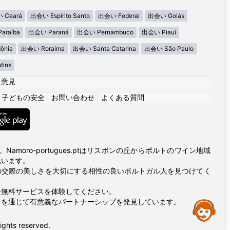
 Ceará
出会い Espírito Santo
出会い Federal
出会い Goiás
araíba
出会い Paraná
出会い Pernambuco
出会い Piauí
ônia
出会い Roraima
出会い Santa Catarina
出会い São Paulo
tins
|
意見
|
子どもの安全
|
お問い合わせ
|
よくある質問
oro-portugues.ptはリスボンの丘からポルトのワイン地域
祝います。
の交際の美しさを大切にする相性の良いポルトガル人を見つけてく
全無料サービスを体験してください。
ィを通じて有意義なパートナーシップを発見しています。
Assistance
rights reserved.