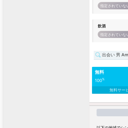
指定されていな
飲酒
指定されていな
出会い 男 Am
無料
%
100
無料サー
以下の地域でシン