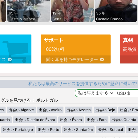
45 年
19 年
35 年
Castelo Branco
Serta
Castelo Branco
サポート
真剣
100%無料
高品質
ビス
聞く耳を持つモデレーター
私たちは最高のサービスを提供するために懸命に働いて
グルを見つける： ポルトガル
es
出会い Algarve
出会い Aveiro
出会い Azores
出会い Beja
出会い Bra
uarda
出会い Distrito de Évora
出会い Évora
出会い Faro
出会い Guarda
出会い Portalegre
出会い Porto
出会い Santarém
出会い Setubal
出会い V