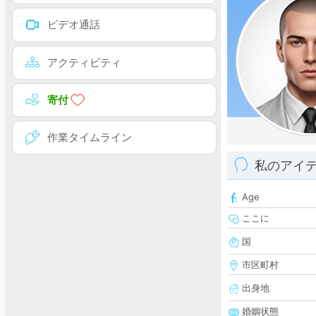
ビデオ通話
アクティビティ
寄付
作業タイムライン
私のアイ
Age
ここに
国
市区町村
出身地
婚姻状態