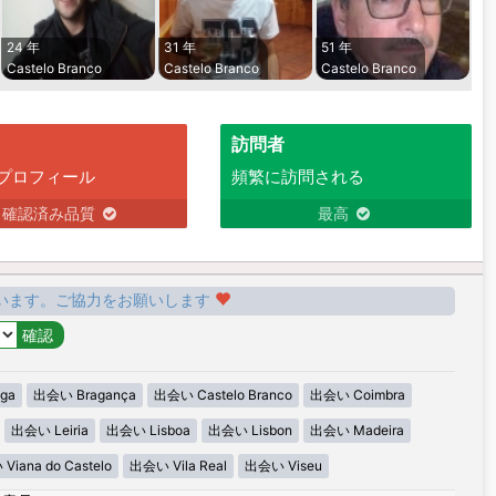
24 年
31 年
51 年
Castelo Branco
Castelo Branco
Castelo Branco
訪問者
プロフィール
頻繁に訪問される
確認済み品質
最高
います。ご協力をお願いします
ga
出会い Bragança
出会い Castelo Branco
出会い Coimbra
出会い Leiria
出会い Lisboa
出会い Lisbon
出会い Madeira
iana do Castelo
出会い Vila Real
出会い Viseu