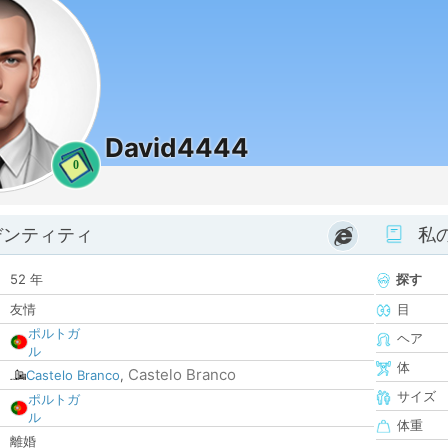
David4444
0
デンティティ
私
52 年
探す
友情
目
ポルトガ
ヘア
ル
体
Castelo Branco
Castelo Branco
,
サイズ
ポルトガ
ル
体重
離婚