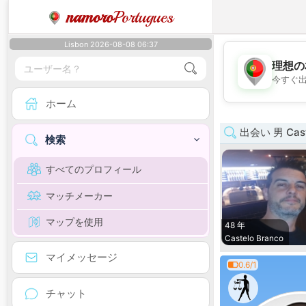
namoro
Portugues
Lisbon 2026-08-08 06:37
理想の
今すぐ
ホーム
出会い 男 Cast
検索
すべてのプロフィール
マッチメーカー
マップを使用
48 年
Castelo Branco
マイメッセージ
0.6/1
チャット