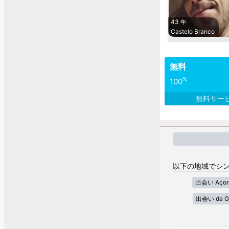
43 年
Castelo Branco
無料
%
100
無料サー
以下の地域でシン
出会い Açor
出会い da G