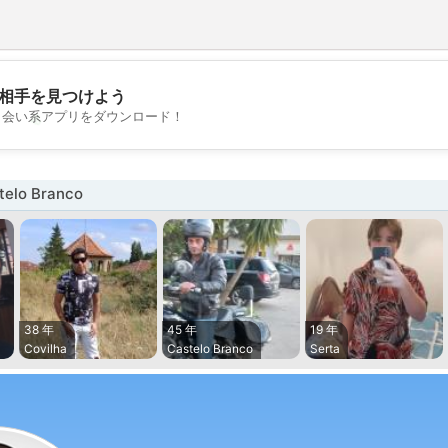
相手を見つけよう
💖
出会い系アプリをダウンロード！
💕
elo Branco
38 年
45 年
19 年
Covilha
Castelo Branco
Serta