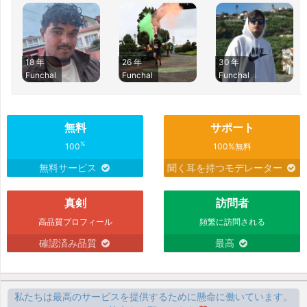
18 年
26 年
30 年
Funchal
Funchal
Funchal
無料
サポート
%
100
100%無料
無料サービス
聞く耳を持つモデレーター
真剣
訪問者
高品質プロフィール
頻繁に訪問される
確認済み品質
最高
私たちは最高のサービスを提供するために懸命に働いています。