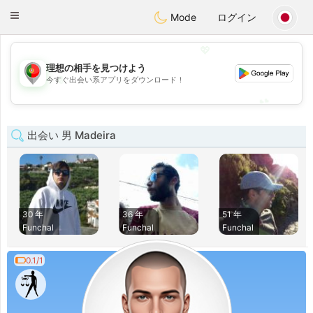
namoro
Portugues
Toggle
Mode
ログイン
navigation
💖
理想の相手を見つけよう
💖
今すぐ出会い系アプリをダウンロード！
💕
💕
出会い 男 Madeira
30 年
36 年
51 年
Funchal
Funchal
Funchal
0.1/1