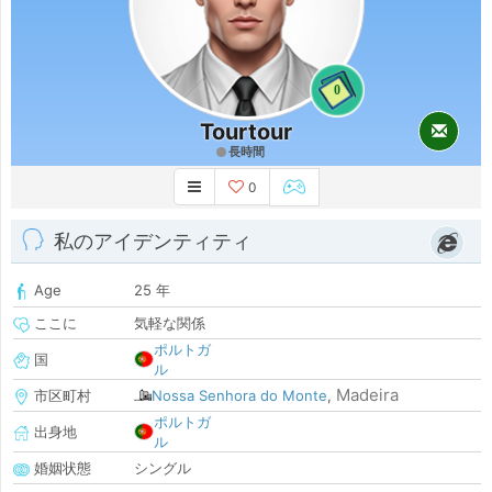
0
Tourtour
長時間
0
私のアイデンティティ
Age
25 年
ここに
気軽な関係
ポルトガ
国
ル
Madeira
市区町村
Nossa Senhora do Monte
,
ポルトガ
出身地
ル
婚姻状態
シングル