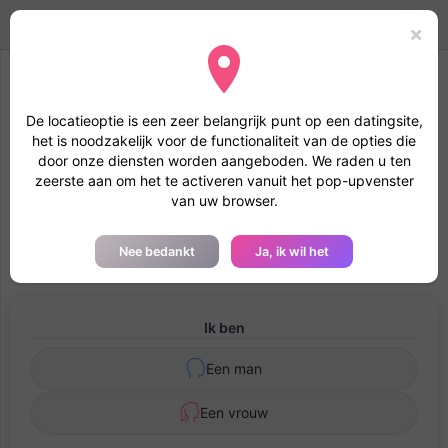
namoro
Portugues
Toggle
Mode
Inloggen
×
navigation
Wij adviseren u om de geolocatie te accepteren
De locatieoptie is een zeer belangrijk punt op een datingsite,
Door akkoord te gaan met geolocatie wordt uw bestand sneller
het is noodzakelijk voor de functionaliteit van de opties die
bestudeerd en krijgt uw profiel het vertrouwen van de andere
door onze diensten worden aangeboden. We raden u ten
leden
zeerste aan om het te activeren vanuit het pop-upvenster
van uw browser.
Nieuw account - Live chat en 100% gratis
verbindingen op namoro-portugues.pt
Nee bedankt
Ja, ik wil het
Ik ben
Een man
Een vrouw