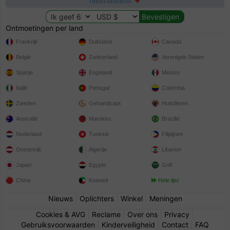
ondersteunend
Ontmoetingen per land
Frankrijk
Duitsland
Canada
België
Zwitserland
Verenigde Staten
Spanje
Engeland
Mexico
Italië
Portugal
Colombia
Zweden
Gehandicapt
Huisdieren
Australië
Marokko
Brazilië
Nederland
Tunesië
Filipijnen
Oostenrijk
Algerije
Libanon
Japan
Egypte
Golf
China
Koeweit
Hele lijst
Nieuws
|
Oplichters
|
Winkel
|
Meningen
Cookies & AVG
|
Reclame
|
Over ons
|
Privacy
|
Gebruiksvoorwaarden
|
Kinderveiligheid
|
Contact
|
FAQ