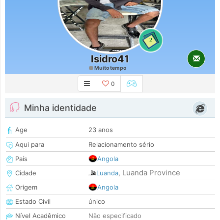
2
Isidro41
Muito tempo
0
Minha identidade
Age
23 anos
Aqui para
Relacionamento sério
País
Angola
Luanda Province
Cidade
Luanda
,
Origem
Angola
Estado Civil
único
Nível Acadêmico
Não especificado