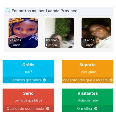
Encontros mulher Luanda Province
27 anos
68 anos
31 anos
Luanda
Luanda
Luanda
Grátis
Suporte
%
100
100% grátis
Serviços gratuitos
Moderadores que escutam
Sério
Visitantes
perfis de qualidade
Muito visitado
Qualidade confirmada
O melhor