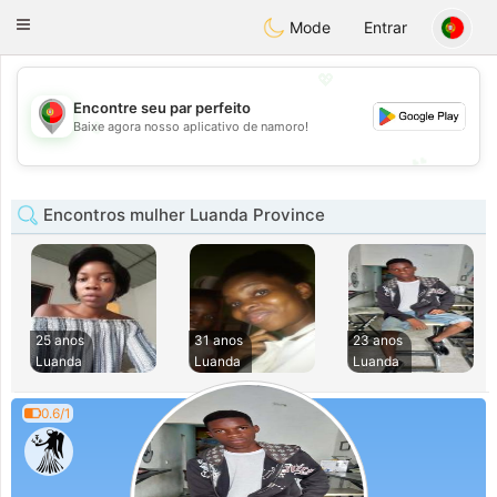
namoro
Portugues
Toggle
Mode
Entrar
navigation
💖
Encontre seu par perfeito
💖
Baixe agora nosso aplicativo de namoro!
💕
💕
Encontros mulher Luanda Province
25 anos
31 anos
23 anos
Luanda
Luanda
Luanda
0.6/1