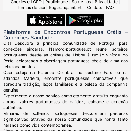
Cookies e LGPD
|
Publicidade
|
Sobre nós
|
Privacidade
|
Termos de uso
|
Segurança infantil
|
Contato
|
FAQ
Plataforma de Encontros Portuguesa Grátis –
Conexões Saudade
Olá! Descubra a principal comunidade de Portugal para
conexões sinceras. Namoro-portugues.pt reúne solteiros
portugueses desde as colinas de Lisboa à região vinícola do
Porto, celebrando a abordagem portuguesa cheia de alma aos
relacionamentos.
Quer esteja na histórica Coimbra, no costeiro Faro ou na
atlântica Madeira, encontre portugueses compatíveis que
apreciam tradição, laços familiares e a beleza da companhia
genuína.
Experimente o nosso serviço completamente gratuito enquanto
abraça valores portugueses de calidez, lealdade e conexão
autêntica.
Milhares de solteiros portugueses descobriram parcerias
significativas através da nossa comunidade que honra tanto
herança como vida contemporânea.
Sinta a alma portuguesa guiá-lo a conexões que tocam o