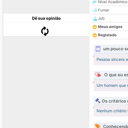
Nível Acadêmico
Fumar
Dê sua opinião
Job
Meus amigos
Registado
um pouco s
Pessoa sincera 
O que eu es
Um homem que re
Os critérios
Nenhum critério 
Conhecendo