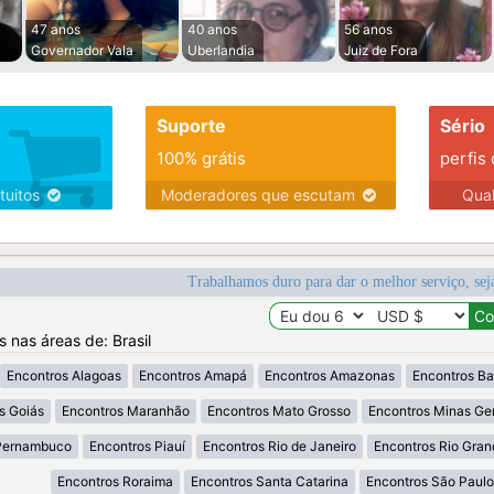
47 anos
40 anos
56 anos
Governador Vala
Uberlandia
Juiz de Fora
Suporte
Sério
100% grátis
perfis
tuitos
Moderadores que escutam
Qua
Trabalhamos duro para dar o melhor serviço, sej
s nas áreas de: Brasil
Encontros Alagoas
Encontros Amapá
Encontros Amazonas
Encontros Ba
s Goiás
Encontros Maranhão
Encontros Mato Grosso
Encontros Minas Ger
Pernambuco
Encontros Piauí
Encontros Rio de Janeiro
Encontros Rio Gran
Encontros Roraima
Encontros Santa Catarina
Encontros São Paulo