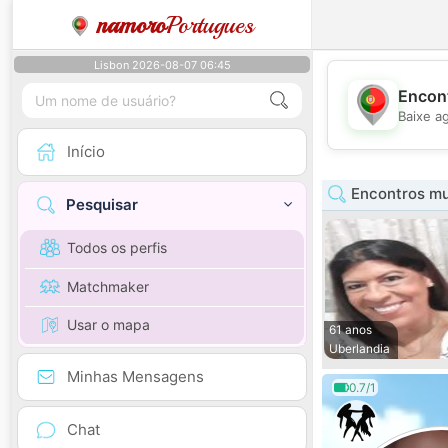
namoro
Portugues
Lisbon 2026-08-07 06:45
Encont
Baixe a
Início
Encontros mu
Pesquisar
Todos os perfis
Matchmaker
Usar o mapa
61 anos
Uberlandia
Minhas Mensagens
0.7/1
Chat