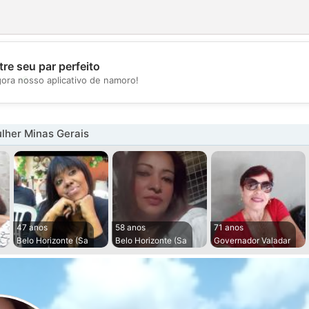
re seu par perfeito
💖
gora nosso aplicativo de namoro!
💕
lher Minas Gerais
47 anos
58 anos
71 anos
Belo Horizonte (Sa
Belo Horizonte (Sa
Governador Valadar