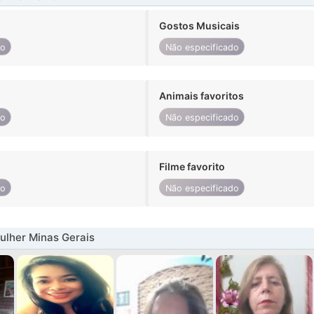
Gostos Musicais
do
Não especificado
Animais favoritos
do
Não especificado
Filme favorito
do
Não especificado
ulher Minas Gerais