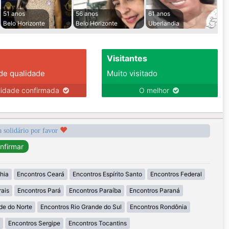
51 anos
56 anos
61 anos
Belo Horizonte
Belo Horizonte
Uberlandia
Visitantes
 de qualidade
Muito visitado
lidade confirmada
O melhor
a solidário por favor
hia
Encontros Ceará
Encontros Espírito Santo
Encontros Federal
ais
Encontros Pará
Encontros Paraíba
Encontros Paraná
de do Norte
Encontros Rio Grande do Sul
Encontros Rondônia
Encontros Sergipe
Encontros Tocantins