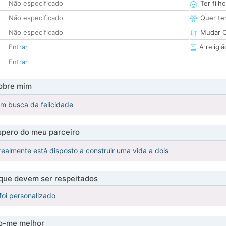
Não especificado
Ter filh
Não especificado
Quer ter
Não especificado
Mudar C
Entrar
A religiã
Entrar
obre mim
em busca da felicidade
pero do meu parceiro
almente está disposto a construir uma vida a dois
 que devem ser respeitados
foi personalizado
-me melhor