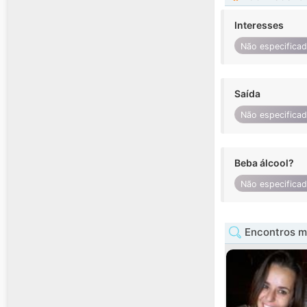
Interesses
Não especifica
Saída
Não especifica
Beba álcool?
Não especifica
Encontros m