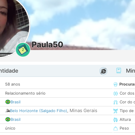
Paula50
2
ntidade
Minh
58 anos
Procura
Relacionamento sério
Cor dos
Brasil
Cor do 
Minas Gerais
Belo Horizonte (Salgado Filho)
,
Tipo de
Brasil
Altura
único
Peso