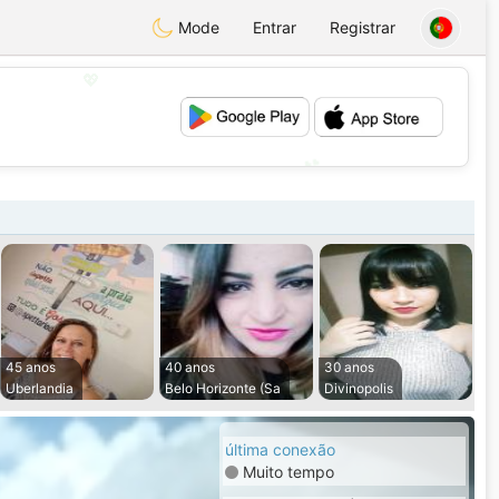
Mode
Entrar
Registrar
💖
💕
45 anos
40 anos
30 anos
Uberlandia
Belo Horizonte (Sa
Divinopolis
última conexão
Muito tempo