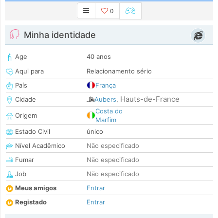
0
Minha identidade
Age
40 anos
Aqui para
Relacionamento sério
País
França
Hauts-de-France
Cidade
Aubers
,
Costa do
Origem
Marfim
Estado Civil
único
Nível Acadêmico
Não especificado
Fumar
Não especificado
Job
Não especificado
Meus amigos
Entrar
Registado
Entrar