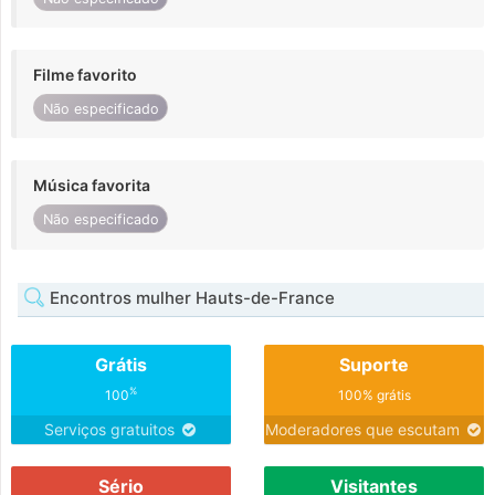
Filme favorito
Não especificado
Música favorita
Não especificado
Encontros mulher Hauts-de-France
Grátis
Suporte
%
100
100% grátis
Serviços gratuitos
Moderadores que escutam
Sério
Visitantes