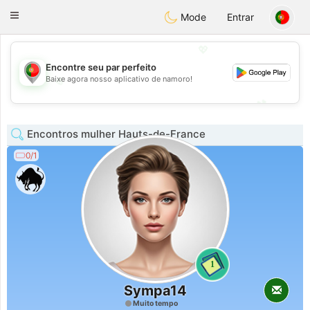
namoro
Portugues
Toggle
Mode
Entrar
navigation
💖
Encontre seu par perfeito
💖
Baixe agora nosso aplicativo de namoro!
💕
💕
Encontros mulher Hauts-de-France
0/1
1
Sympa14
Muito tempo