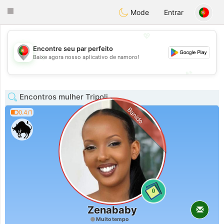
namoro
Portugues
Toggle
Mode
Entrar
navigation
💖
Encontre seu par perfeito
💖
Baixe agora nosso aplicativo de namoro!
💕
💕
Encontros mulher Tripoli
Banido
0.4/1
0
Zenababy
Muito tempo