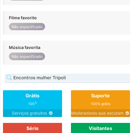
Filme favorito
Não especificado
Música favorita
Não especificado
Encontros mulher Tripoli
Grátis
Suporte
%
100
100% grátis
Serviços gratuitos
Moderadores que escutam
Sério
Visitantes