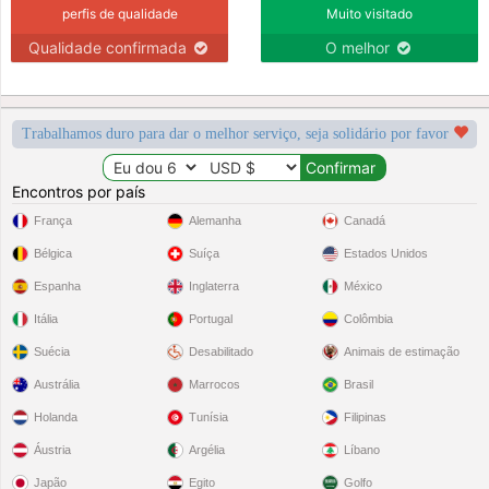
perfis de qualidade
Muito visitado
Qualidade confirmada
O melhor
Trabalhamos duro para dar o melhor serviço, seja solidário por favor
Encontros por país
França
Alemanha
Canadá
Bélgica
Suíça
Estados Unidos
Espanha
Inglaterra
México
Itália
Portugal
Colômbia
Suécia
Desabilitado
Animais de estimação
Austrália
Marrocos
Brasil
Holanda
Tunísia
Filipinas
Áustria
Argélia
Líbano
Japão
Egito
Golfo