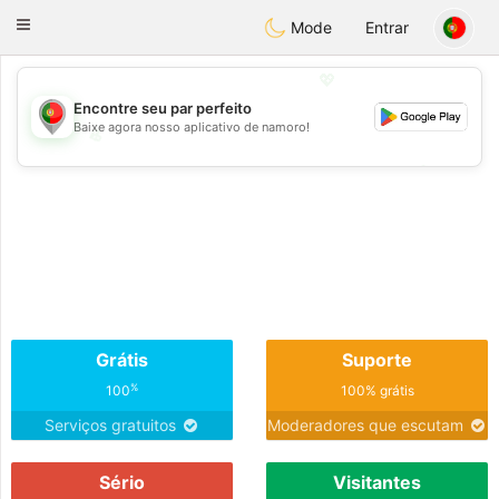
namoro
Portugues
Toggle
Mode
Entrar
navigation
💖
Encontre seu par perfeito
Baixe agora nosso aplicativo de namoro!
💖
💕
💕
Grátis
Suporte
%
100
100% grátis
Serviços gratuitos
Moderadores que escutam
Sério
Visitantes