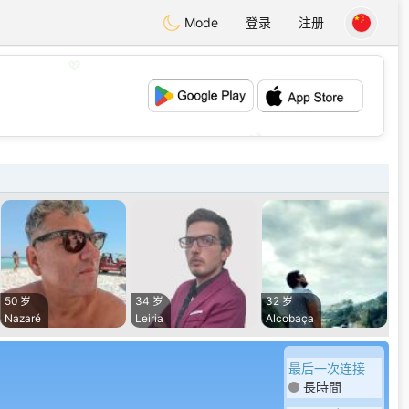
Mode
登录
注册
💖
💕
50 岁
34 岁
32 岁
Nazaré
Leiria
Alcobaça
最后一次连接
長時間