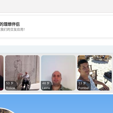
的理想伴侣
💖
载我们的交友应用！
💕
53 岁
46 岁
33 岁
Rolica
Leiria
Pombal