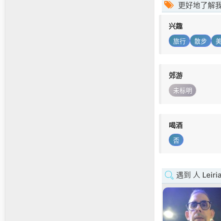
更好地了解
兴趣
旅行
散步
郊游
未标明
喝酒
否
遇到 人 Leiri