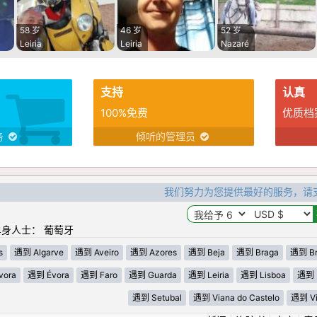
58 岁
46 岁
52 岁
Leiria
Leiria
Nazaré
支持
认真
100%免费
优质档
务
倾听的管理员
我们努力为您提供最好的服务，请
身人士： 葡萄牙
s
遇到 Algarve
遇到 Aveiro
遇到 Azores
遇到 Beja
遇到 Braga
遇到 Br
vora
遇到 Évora
遇到 Faro
遇到 Guarda
遇到 Leiria
遇到 Lisboa
遇到 
遇到 Setubal
遇到 Viana do Castelo
遇到 Vi