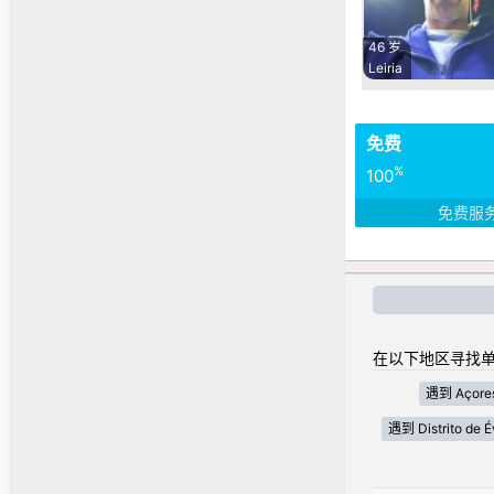
46 岁
Leiria
免费
%
100
免费服
在以下地区寻找单
遇到 Açore
遇到 Distrito de É