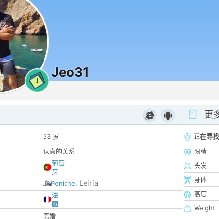
Jeo31
1
更
53 岁
正在尋找
认真的关系
眼睛
葡萄
头发
牙
身体
Leiria
Peniche
,
高度
法
國
Weight
离婚