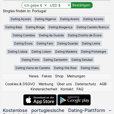
Singles finden in: Portugal
Dating Açores
Dating Algarve
Dating Aveiro
Dating Azores
Dating Beja
Dating Braga
Dating Bragança
Dating Castelo Branco
Dating Coimbra
Dating da Guarda
Dating Distrito de Évora
Dating Évora
Dating Faro
Dating Guarda
Dating Leiria
Dating Lisboa
Dating Lisbon
Dating Madeira
Dating Portalegre
Dating Porto
Dating Santarém
Dating Setubal
Dating Viana do Castelo
Dating Vila Real
Dating Viseu
News
|
Fakes
|
Shop
|
Meinungen
Cookies & DSGVO
|
Werbung
|
Über uns
|
Datenschutz
|
AGB
|
Kindersicherheit
|
Kontakt
|
FAQ
Kostenlose portugiesische Dating-Plattform –