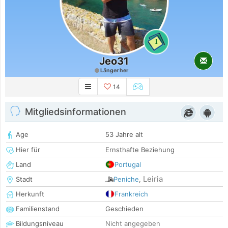
1
Jeo31
Länger her
14
Mitgliedsinformationen
Age
53 Jahre alt
Hier für
Ernsthafte Beziehung
Land
Portugal
Leiria
Stadt
Peniche
,
Herkunft
Frankreich
Familienstand
Geschieden
Bildungsniveau
Nicht angegeben