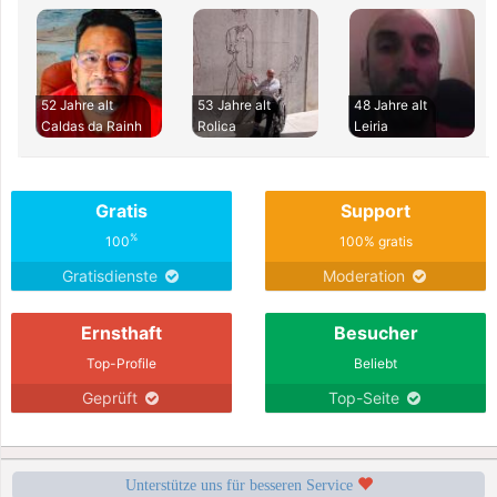
52 Jahre alt
53 Jahre alt
48 Jahre alt
Caldas da Rainh
Rolica
Leiria
Gratis
Support
%
100
100% gratis
Gratisdienste
Moderation
Ernsthaft
Besucher
Top-Profile
Beliebt
Geprüft
Top-Seite
Unterstütze uns für besseren Service