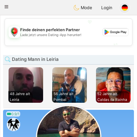
namoro
Portugues
Toggle
Mode
Login
navigation
💖
Finde deinen perfekten Partner
💖
Lade jetzt unsere Dating-App herunter!
💕
💕
Dating Mann in Leiria
48 Jahre alt
56 Jahre alt
52 Jahre alt
Leiria
Pombal
Caldas da Rainha
0.9/1