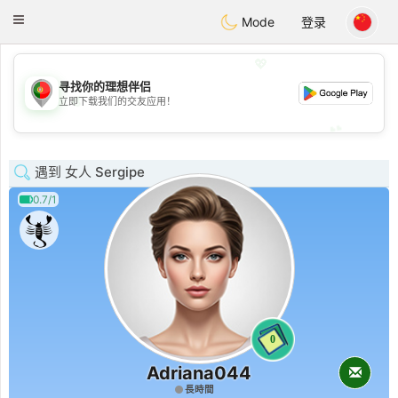
namoro
Portugues
Toggle
Mode
登录
navigation
💖
寻找你的理想伴侣
💖
立即下载我们的交友应用！
💕
💕
遇到 女人 Sergipe
0.7/1
0
Adriana044
長時間