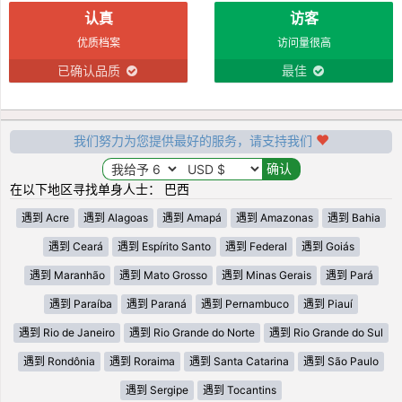
认真
访客
优质档案
访问量很高
已确认品质
最佳
我们努力为您提供最好的服务，请支持我们
在以下地区寻找单身人士： 巴西
遇到 Acre
遇到 Alagoas
遇到 Amapá
遇到 Amazonas
遇到 Bahia
遇到 Ceará
遇到 Espírito Santo
遇到 Federal
遇到 Goiás
遇到 Maranhão
遇到 Mato Grosso
遇到 Minas Gerais
遇到 Pará
遇到 Paraíba
遇到 Paraná
遇到 Pernambuco
遇到 Piauí
遇到 Rio de Janeiro
遇到 Rio Grande do Norte
遇到 Rio Grande do Sul
遇到 Rondônia
遇到 Roraima
遇到 Santa Catarina
遇到 São Paulo
遇到 Sergipe
遇到 Tocantins