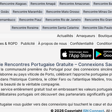
Rencontre Alagoas
Rencontre Amapá
Rencontre Amazonas
Rencontre B
 Goiás
Rencontre Maranhão
Rencontre Mato Grosso
Rencontre Minas Ge
Pernambuco
Rencontre Piauí
Rencontre Rio de Janeiro
Rencontre Rio Gran
Rencontre Roraima
Rencontre Santa Catarina
Rencontre São Paul
Actualités
|
Arnaqueurs
|
Boutiqu
ies & RGPD
|
Publicité
|
À propos de nous
|
Confidentialité
|
Conditions
de Rencontres Portugaise Gratuite – Connexions S
 la communauté première du Portugal pour des connexions sincère
isbonne au pays viticole de Porto, célébrant l'approche portugaise p
ans l'historique Coimbra, le côtier Faro ou l'atlantique Madère, tro
t la beauté de la véritable compagnie.
service entièrement gratuit tout en embrassant les valeurs portugais
élibataires portugais ont découvert des partenariats significatifs gr
tugaise vous guider vers des connexions qui touchent le cœur et dur
© 2026 Copyright
ISN Connect
.
All 