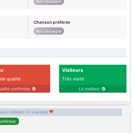
Non renseigné
Chanson préférée
Non renseigné
ux
Visiteurs
 de qualité
Très visité
ualité confirmée
Le meilleur
soyez solidaire s'il vous plaît