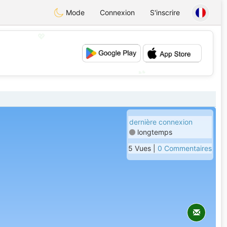
Mode
Connexion
S'inscrire
💖
💕
dernière connexion
longtemps
5 Vues |
0 Commentaires