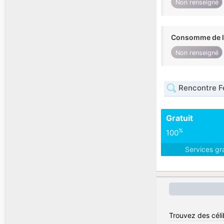
Non renseigné
Consomme de l'
Non renseigné
Rencontre F
Gratuit
%
100
Services gr
Trouvez des célib