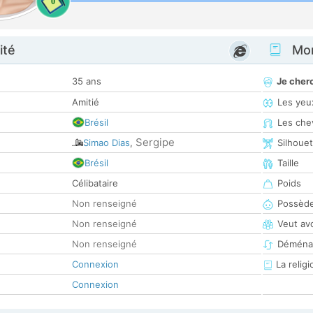
0
ité
Mon
35 ans
Je cher
Amitié
Les yeu
Brésil
Les che
Sergipe
Simao Dias
,
Silhoue
Brésil
Taille
Célibataire
Poids
Non renseigné
Possède
Non renseigné
Veut av
Non renseigné
Déména
Connexion
La religi
Connexion