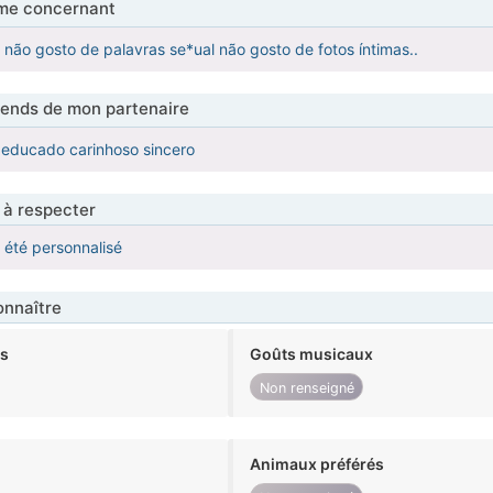
me concernant
ão gosto de palavras se*ual não gosto de fotos íntimas..
tends de mon partenaire
ducado carinhoso sincero
 à respecter
a été personnalisé
nnaître
ts
Goûts musicaux
Non renseigné
Animaux préférés