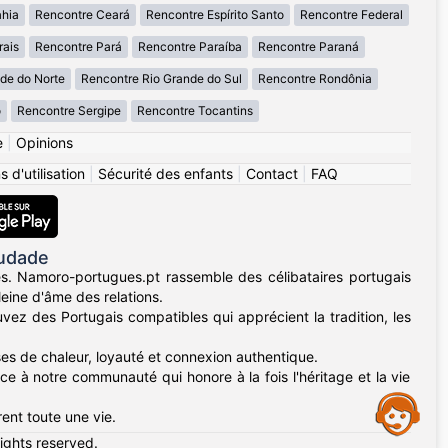
ahia
Rencontre Ceará
Rencontre Espírito Santo
Rencontre Federal
rais
Rencontre Pará
Rencontre Paraíba
Rencontre Paraná
de do Norte
Rencontre Rio Grande do Sul
Rencontre Rondônia
o
Rencontre Sergipe
Rencontre Tocantins
e
|
Opinions
 d'utilisation
|
Sécurité des enfants
|
Contact
|
FAQ
audade
s. Namoro-portugues.pt rassemble des célibataires portugais
leine d'âme des relations.
uvez des Portugais compatibles qui apprécient la tradition, les
es de chaleur, loyauté et connexion authentique.
âce à notre communauté qui honore à la fois l'héritage et la vie
Assistance
ent toute une vie.
rights reserved.