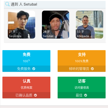
遇到 人 Setubal
21 岁
28 岁
53 岁
Sesimbra
Setubal
Abobada
免费
支持
%
100
100%免费
免费服务
倾听的管理员
认真
访客
优质档案
访问量很高
已确认品质
最佳