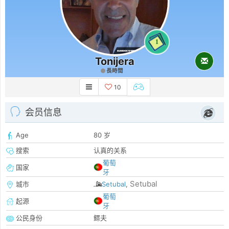
1
Tonijera
長時間
10
会员信息
Age
80 岁
搜索
认真的关系
葡萄
国家
牙
Setubal
城市
Setubal
,
葡萄
起源
牙
公民身份
鳏夫