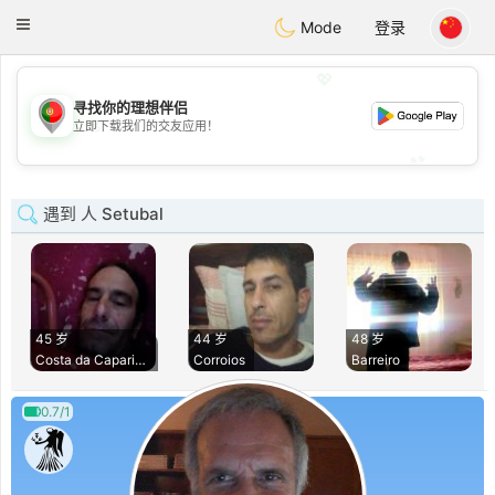
namoro
Portugues
Toggle
Mode
登录
navigation
💖
寻找你的理想伴侣
💖
立即下载我们的交友应用！
💕
💕
遇到 人 Setubal
45 岁
44 岁
48 岁
Costa da Caparica
Corroios
Barreiro
0.7/1