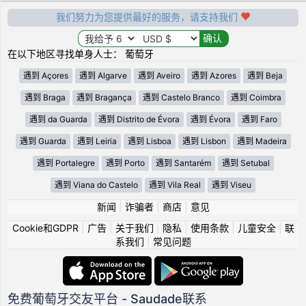
我们努力为您提供最好的服务，请支持我们
在以下地区寻找单身人士： 葡萄牙
遇到 Açores
遇到 Algarve
遇到 Aveiro
遇到 Azores
遇到 Beja
遇到 Braga
遇到 Bragança
遇到 Castelo Branco
遇到 Coimbra
遇到 da Guarda
遇到 Distrito de Évora
遇到 Évora
遇到 Faro
遇到 Guarda
遇到 Leiria
遇到 Lisboa
遇到 Lisbon
遇到 Madeira
遇到 Portalegre
遇到 Porto
遇到 Santarém
遇到 Setubal
遇到 Viana do Castelo
遇到 Vila Real
遇到 Viseu
新闻
|
诈骗者
|
商店
|
意见
Cookie和GDPR
|
广告
|
关于我们
|
隐私
|
使用条款
|
儿童安全
|
联
系我们
|
常见问题
免费葡萄牙交友平台 - Saudade联系