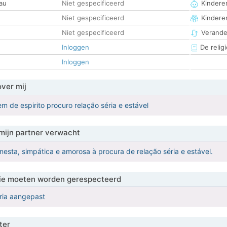
au
Niet gespecificeerd
Kinderen
Niet gespecificeerd
Kindere
Niet gespecificeerd
Verander
Inloggen
De religi
Inloggen
over mij
m de espirito procuro relação séria e estável
mijn partner verwacht
nesta, simpática e amorosa à procura de relação séria e estável.
 die moeten worden gerespecteerd
eria aangepast
ter