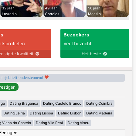
32 jaar
49 jaar
56 jaar
Lavradio
Corroios
Montijo
us
Bezoekers
itsprofielen
Veel bezocht
estigde kwaliteit
Het beste
 alsjeblieft ondersteunend
aga
Dating Bragança
Dating Castelo Branco
Dating Coimbra
Dating Leiria
Dating Lisboa
Dating Lisbon
Dating Madeira
g Viana do Castelo
Dating Vila Real
Dating Viseu
Meningen