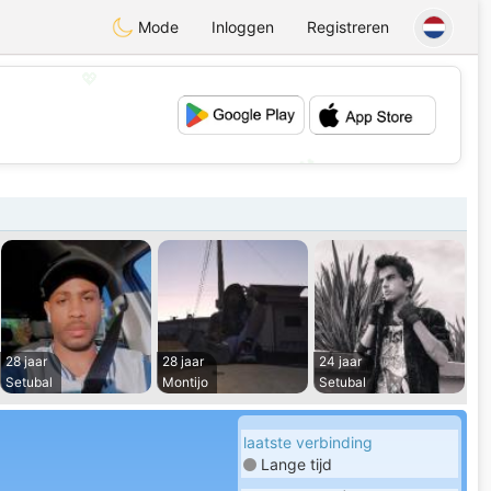
Mode
Inloggen
Registreren
💖
💕
28 jaar
28 jaar
24 jaar
Setubal
Montijo
Setubal
laatste verbinding
Lange tijd