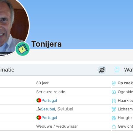
Tonijera
1
rmatie
Wat
80 jaar
Op zoek
Serieuze relatie
Ogenkle
Portugal
Haarkle
Setubal
Setubal
,
Lichaam
Portugal
Hoogte
Weduwe / weduwnaar
Gewich