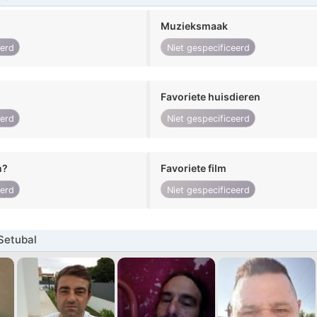
Muzieksmaak
eerd
Niet gespecificeerd
Favoriete huisdieren
eerd
Niet gespecificeerd
n?
Favoriete film
eerd
Niet gespecificeerd
Setubal