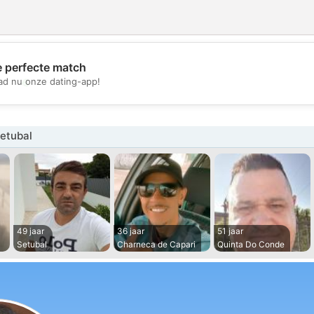
e perfecte match
💖
d nu onze dating-app!
💕
etubal
49 jaar
36 jaar
51 jaar
Setubal
Charneca de Capari
Quinta Do Conde