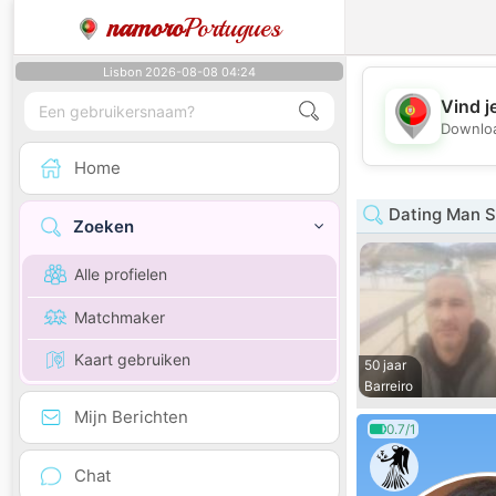
namoro
Portugues
Lisbon 2026-08-08 04:24
Vind j
Downloa
Home
Dating Man S
Zoeken
Alle profielen
Matchmaker
Kaart gebruiken
50 jaar
Barreiro
Mijn Berichten
0.7/1
Chat