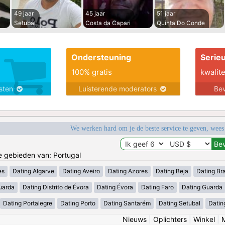
49 jaar
45 jaar
51 jaar
Setubal
Costa da Capari
Quinta Do Conde
Ondersteuning
Serie
100% gratis
kwalite
nsten
Luisterende moderators
Bev
We werken hard om je de beste service te geven, wees
de gebieden van: Portugal
es
Dating Algarve
Dating Aveiro
Dating Azores
Dating Beja
Dating Br
uarda
Dating Distrito de Évora
Dating Évora
Dating Faro
Dating Guarda
Dating Portalegre
Dating Porto
Dating Santarém
Dating Setubal
Datin
Nieuws
|
Oplichters
|
Winkel
|