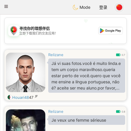
namoro
Portugues
Toggle
Mode
登录
navigation
💖
寻找你的理想伴侣
立即下载我们的交友应用！
💖
💕
💕
Relizane
0.7
Já vi suas fotos.você é muito linda.e
tem um corpo maravilhoso.queria
estar perto de você.quero que você
me ensine a língua portuguesa, não
é? aceite ser meu aluno.por favor,
não me rejeite.. Ajude-me, por favor
岁
Houari48
47
Relizane
0.8
Je veux une femme sérieuse