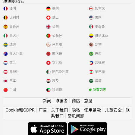
按国家约会
法国
德国
加拿大
比利时
瑞士
美国
西班牙
英国
墨西哥
意大利
葡萄牙
哥伦比亚
瑞典
已禁用
宠物
澳大利亚
摩洛哥
巴西
荷兰
突尼斯
菲律宾
奥地利
阿尔及利亚
黎巴嫩
日本
埃及
海湾
中国
科威特
所有列表
新闻
|
诈骗者
|
商店
|
意见
Cookie和GDPR
|
广告
|
关于我们
|
隐私
|
使用条款
|
儿童安全
|
联
系我们
|
常见问题