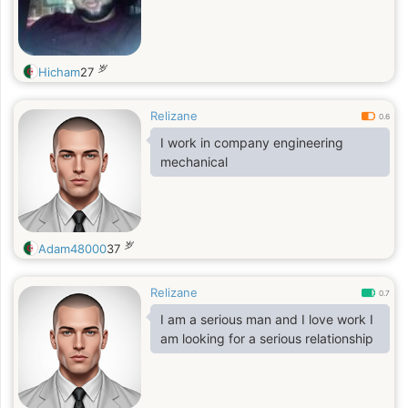
岁
Hicham
27
Relizane
0.6
I work in company engineering
mechanical
岁
Adam48000
37
Relizane
0.7
I am a serious man and I love work I
am looking for a serious relationship