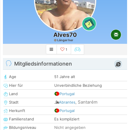
2
Alves70
Länger her
1
Mitgliedsinformationen
Age
51 Jahre alt
Hier für
Unverbindliche Beziehung
Land
Portugal
Santarém
Stadt
Abrantes
,
Herkunft
Portugal
Familienstand
Es kompliziert
Bildungsniveau
Nicht angegeben