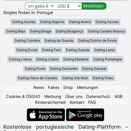
Singles finden in: Portugal
Dating Açores
Dating Algarve
Dating Aveiro
Dating Azores
Dating Beja
Dating Braga
Dating Bragança
Dating Castelo Branco
Dating Coimbra
Dating da Guarda
Dating Distrito de Évora
Dating Évora
Dating Faro
Dating Guarda
Dating Leiria
Dating Lisboa
Dating Lisbon
Dating Madeira
Dating Portalegre
Dating Porto
Dating Santarém
Dating Setubal
Dating Viana do Castelo
Dating Vila Real
Dating Viseu
News
|
Fakes
|
Shop
|
Meinungen
Cookies & DSGVO
|
Werbung
|
Über uns
|
Datenschutz
|
AGB
|
Kindersicherheit
|
Kontakt
|
FAQ
Kostenlose portugiesische Dating-Plattform –