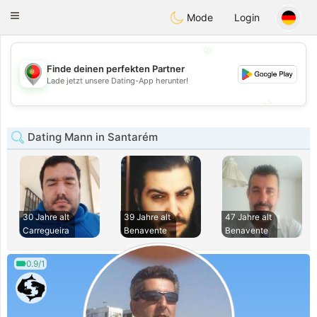
namoro
Portugues
Toggle
Mode
Login
navigation
💖
Finde deinen perfekten Partner
💖
Lade jetzt unsere Dating-App herunter!
💕
💕
Dating Mann in Santarém
30 Jahre alt
39 Jahre alt
47 Jahre alt
Carregueira
Benavente
Benavente
0.9/1