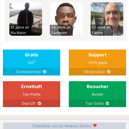
51 Jahre alt
34 Jahre alt
52 Jahre alt
Rio Maior
Santarem
Fátima
Gratis
Support
%
100
100% gratis
Gratisdienste
Moderation
Ernsthaft
Besucher
Top-Profile
Beliebt
Geprüft
Top-Seite
Unterstütze uns für besseren Service