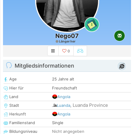
1
Nego07
Länger her
0
Mitgliedsinformationen
Age
25 Jahre alt
Hier für
Freundschaft
Land
Angola
Luanda Province
Stadt
Luanda
,
Herkunft
Angola
Familienstand
Single
Bildungsniveau
Nicht angegeben