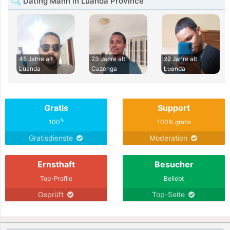
Dating Mann in Luanda Province
45 Jahre alt
23 Jahre alt
22 Jahre alt
Luanda
Cazenga
Luanda
Gratis
Support
%
100
100% gratis
Gratisdienste
Moderation
Ernsthaft
Besucher
Top-Profile
Beliebt
Geprüft
Top-Seite