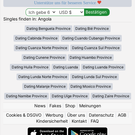
Unterstütze uns für besseren Service
Singles finden in: Angola
Dating Benguela Province
Dating Bié Province
Dating Cabinda Province
Dating Cuando Cubango Province
Dating Cuanza Norte Province
Dating Cuanza Sul Province
Dating Cunene Province
Dating Huambo Province
Dating Huila Province
Dating Luanda
Dating Luanda Province
Dating Lunda Norte Province
Dating Lunda Sul Province
Dating Malanje Province
Dating Moxico Province
Dating Namibe Province
Dating Uíge Province
Dating Zaire Province
News
|
Fakes
|
Shop
|
Meinungen
Cookies & DSGVO
|
Werbung
|
Über uns
|
Datenschutz
|
AGB
|
Kindersicherheit
|
Kontakt
|
FAQ