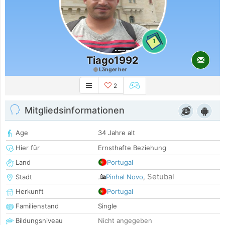
1
Tiago1992
Länger her
2
Mitgliedsinformationen
Age
34 Jahre alt
Hier für
Ernsthafte Beziehung
Land
Portugal
Setubal
Stadt
Pinhal Novo
,
Herkunft
Portugal
Familienstand
Single
Bildungsniveau
Nicht angegeben