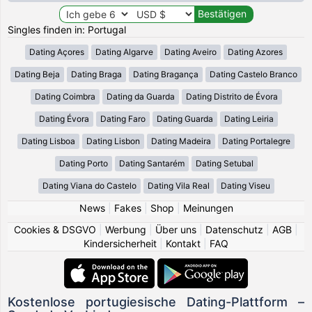
Singles finden in: Portugal
Dating Açores
Dating Algarve
Dating Aveiro
Dating Azores
Dating Beja
Dating Braga
Dating Bragança
Dating Castelo Branco
Dating Coimbra
Dating da Guarda
Dating Distrito de Évora
Dating Évora
Dating Faro
Dating Guarda
Dating Leiria
Dating Lisboa
Dating Lisbon
Dating Madeira
Dating Portalegre
Dating Porto
Dating Santarém
Dating Setubal
Dating Viana do Castelo
Dating Vila Real
Dating Viseu
News
|
Fakes
|
Shop
|
Meinungen
Cookies & DSGVO
|
Werbung
|
Über uns
|
Datenschutz
|
AGB
|
Kindersicherheit
|
Kontakt
|
FAQ
Kostenlose portugiesische Dating-Plattform –