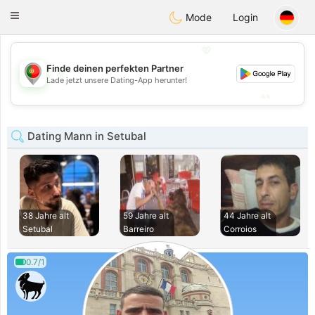
namoro
Portugues
Toggle
Mode
Login
navigation
💖
Finde deinen perfekten Partner
💖
Lade jetzt unsere Dating-App herunter!
💕
💕
Dating Mann in Setubal
38 Jahre alt
59 Jahre alt
44 Jahre alt
Setubal
Barreiro
Corroios
0.7/1