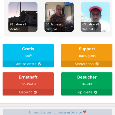
28 Jahre alt
64 Jahre alt
43 Jahre alt
Montijo
Setubal
Setubal
Gratis
Support
%
100
100% gratis
Gratisdienste
Moderation
Ernsthaft
Besucher
Top-Profile
Beliebt
Geprüft
Top-Seite
Unterstütze uns für besseren Service