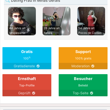
Dating Frau in Minas Gerais
44 Jahre alt
28 Jahre alt
54 Jahre alt
Vespasiano
Itabira
Pocos de Caldas
Gratis
Support
%
100
100% gratis
Gratisdienste
Moderation
Ernsthaft
Besucher
Top-Profile
Beliebt
Geprüft
Top-Seite