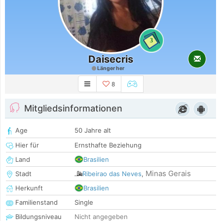
3
Daisecris
Länger her
8
Mitgliedsinformationen
Age
50 Jahre alt
Hier für
Ernsthafte Beziehung
Land
Brasilien
Minas Gerais
Stadt
Ribeirao das Neves
,
Herkunft
Brasilien
Familienstand
Single
Bildungsniveau
Nicht angegeben