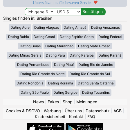
Unterstütze uns für besseren Service
Singles finden in: Brasilien
Dating Acre
Dating Alagoas
Dating Amapá
Dating Amazonas
Dating Bahia
Dating Ceará
Dating Espírito Santo
Dating Federal
Dating Goiás
Dating Maranhão
Dating Mato Grosso
Dating Minas Gerais
Dating Pará
Dating Paraíba
Dating Paraná
Dating Pernambuco
Dating Piauí
Dating Rio de Janeiro
Dating Rio Grande do Norte
Dating Rio Grande do Sul
Dating Rondônia
Dating Roraima
Dating Santa Catarina
Dating São Paulo
Dating Sergipe
Dating Tocantins
News
|
Fakes
|
Shop
|
Meinungen
Cookies & DSGVO
|
Werbung
|
Über uns
|
Datenschutz
|
AGB
|
Kindersicherheit
|
Kontakt
|
FAQ