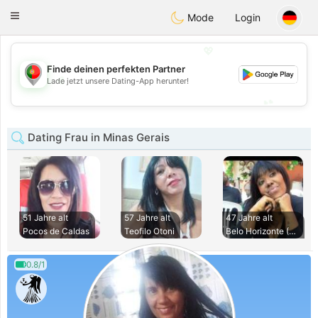
namoro
Portugues
Toggle
Mode
Login
navigation
💖
Finde deinen perfekten Partner
💖
Lade jetzt unsere Dating-App herunter!
💕
💕
Dating Frau in Minas Gerais
51 Jahre alt
57 Jahre alt
47 Jahre alt
Pocos de Caldas
Teofilo Otoni
Belo Horizonte (Sa
0.8/1