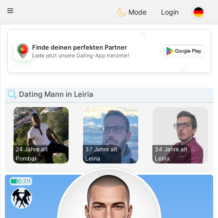
namoro
Portugues
Toggle
Mode
Login
navigation
💖
Finde deinen perfekten Partner
💖
Lade jetzt unsere Dating-App herunter!
💕
💕
Dating Mann in Leiria
24 Jahre alt
37 Jahre alt
34 Jahre alt
Pombal
Leiria
Leiria
0.7/1