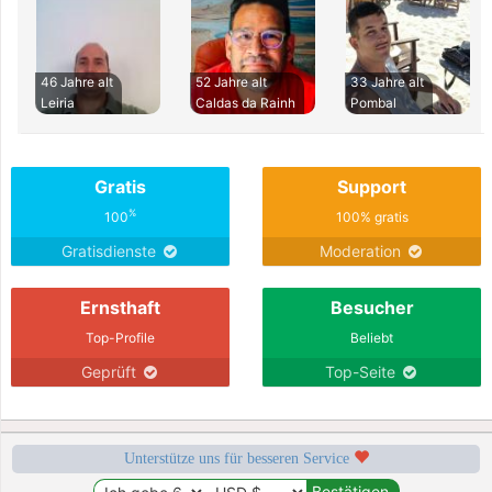
46 Jahre alt
52 Jahre alt
33 Jahre alt
Leiria
Caldas da Rainh
Pombal
Gratis
Support
%
100
100% gratis
Gratisdienste
Moderation
Ernsthaft
Besucher
Top-Profile
Beliebt
Geprüft
Top-Seite
Unterstütze uns für besseren Service