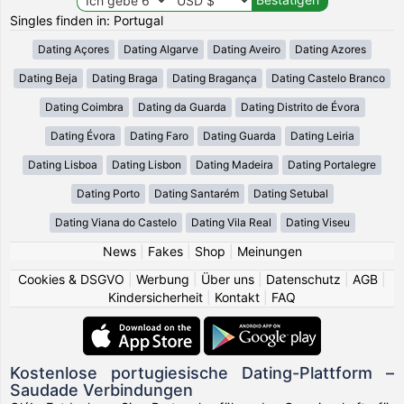
Singles finden in: Portugal
Dating Açores
Dating Algarve
Dating Aveiro
Dating Azores
Dating Beja
Dating Braga
Dating Bragança
Dating Castelo Branco
Dating Coimbra
Dating da Guarda
Dating Distrito de Évora
Dating Évora
Dating Faro
Dating Guarda
Dating Leiria
Dating Lisboa
Dating Lisbon
Dating Madeira
Dating Portalegre
Dating Porto
Dating Santarém
Dating Setubal
Dating Viana do Castelo
Dating Vila Real
Dating Viseu
News
|
Fakes
|
Shop
|
Meinungen
Cookies & DSGVO
|
Werbung
|
Über uns
|
Datenschutz
|
AGB
|
Kindersicherheit
|
Kontakt
|
FAQ
Kostenlose portugiesische Dating-Plattform –
Saudade Verbindungen