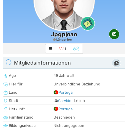
0
Jpgpjoao
Länger her
1
Mitgliedsinformationen
Age
49 Jahre alt
Hier für
Unverbindliche Beziehung
Land
Portugal
Leiria
Stadt
Carvide
,
Herkunft
Portugal
Familienstand
Geschieden
Bildungsniveau
Nicht angegeben