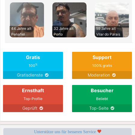
44 Jahre alt
32 Jahre alt
55 Jahre alt
Penafiel
Porto
Vilar do Parais
Gratis
Support
%
100
100% gratis
Gratisdienste
Moderation
Ernsthaft
Besucher
Top-Profile
Beliebt
Geprüft
Top-Seite
Unterstütze uns für besseren Service