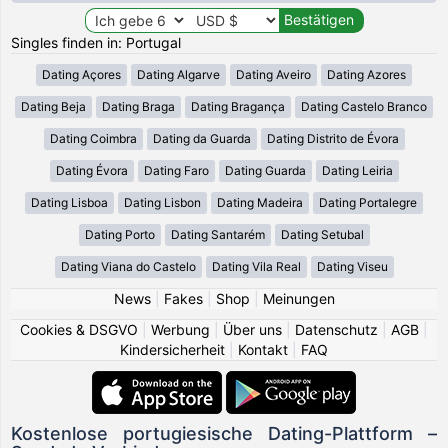
Singles finden in: Portugal
Dating Açores
Dating Algarve
Dating Aveiro
Dating Azores
Dating Beja
Dating Braga
Dating Bragança
Dating Castelo Branco
Dating Coimbra
Dating da Guarda
Dating Distrito de Évora
Dating Évora
Dating Faro
Dating Guarda
Dating Leiria
Dating Lisboa
Dating Lisbon
Dating Madeira
Dating Portalegre
Dating Porto
Dating Santarém
Dating Setubal
Dating Viana do Castelo
Dating Vila Real
Dating Viseu
News
|
Fakes
|
Shop
|
Meinungen
Cookies & DSGVO
|
Werbung
|
Über uns
|
Datenschutz
|
AGB
|
Kindersicherheit
|
Kontakt
|
FAQ
Kostenlose portugiesische Dating-Plattform –