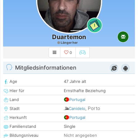
1
Duartemon
Länger her
0
Mitgliedsinformationen
Age
47 Jahre alt
Hier für
Ernsthafte Beziehung
Land
Portugal
Porto
Stadt
Canidelo
,
Herkunft
Portugal
Familienstand
Single
Bildungsniveau
Nicht angegeben