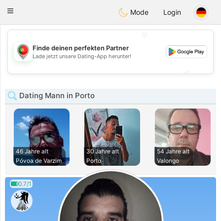
namoro
Portugues
Toggle
Mode
Login
navigation
💖
Finde deinen perfekten Partner
💖
Lade jetzt unsere Dating-App herunter!
💕
💕
Dating Mann in Porto
46 Jahre alt
30 Jahre alt
54 Jahre alt
Póvoa de Varzim
Porto
Valongo
0.7/1