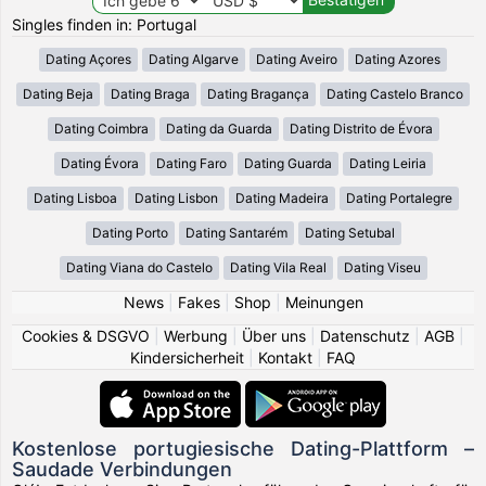
Singles finden in: Portugal
Dating Açores
Dating Algarve
Dating Aveiro
Dating Azores
Dating Beja
Dating Braga
Dating Bragança
Dating Castelo Branco
Dating Coimbra
Dating da Guarda
Dating Distrito de Évora
Dating Évora
Dating Faro
Dating Guarda
Dating Leiria
Dating Lisboa
Dating Lisbon
Dating Madeira
Dating Portalegre
Dating Porto
Dating Santarém
Dating Setubal
Dating Viana do Castelo
Dating Vila Real
Dating Viseu
News
|
Fakes
|
Shop
|
Meinungen
Cookies & DSGVO
|
Werbung
|
Über uns
|
Datenschutz
|
AGB
|
Kindersicherheit
|
Kontakt
|
FAQ
Kostenlose portugiesische Dating-Plattform –
Saudade Verbindungen