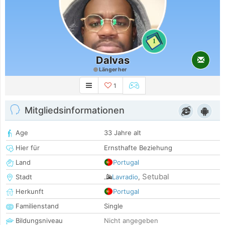
1
Dalvas
Länger her
1
Mitgliedsinformationen
Age
33 Jahre alt
Hier für
Ernsthafte Beziehung
Land
Portugal
Setubal
Stadt
Lavradio
,
Herkunft
Portugal
Familienstand
Single
Bildungsniveau
Nicht angegeben