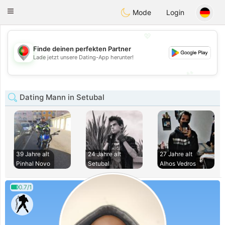
namoro
Portugues
Toggle
Mode
Login
navigation
💖
Finde deinen perfekten Partner
💖
Lade jetzt unsere Dating-App herunter!
💕
💕
Dating Mann in Setubal
39 Jahre alt
24 Jahre alt
27 Jahre alt
Pinhal Novo
Setubal
Alhos Vedros
0.7/1