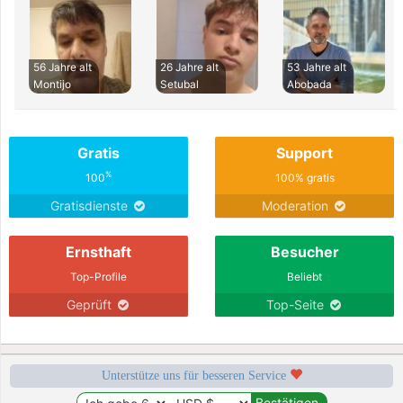
56 Jahre alt
26 Jahre alt
53 Jahre alt
Montijo
Setubal
Abobada
Gratis
Support
%
100
100% gratis
Gratisdienste
Moderation
Ernsthaft
Besucher
Top-Profile
Beliebt
Geprüft
Top-Seite
Unterstütze uns für besseren Service