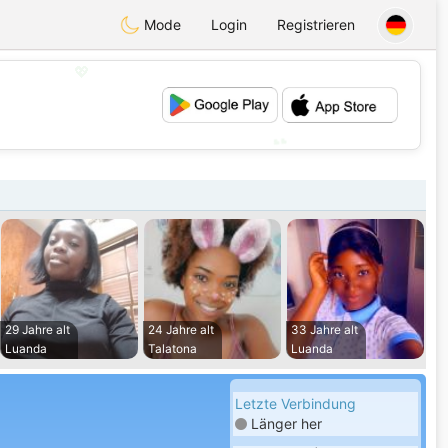
Mode
Login
Registrieren
💖
💕
29 Jahre alt
24 Jahre alt
33 Jahre alt
Luanda
Talatona
Luanda
Letzte Verbindung
Länger her