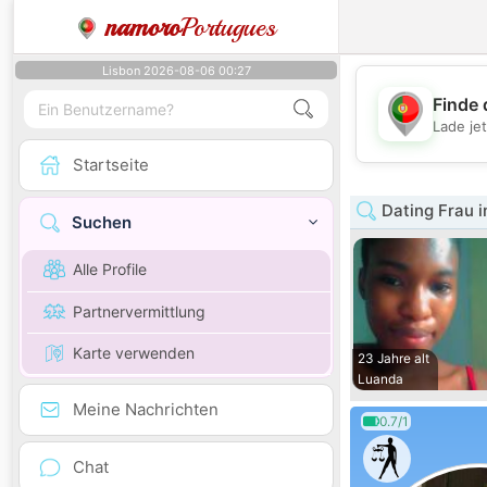
namoro
Portugues
Lisbon 2026-08-06 00:27
Finde 
Lade je
Startseite
Dating Frau i
Suchen
Alle Profile
Partnervermittlung
Karte verwenden
23 Jahre alt
Luanda
Meine Nachrichten
0.7/1
Chat