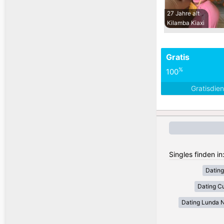
27 Jahre alt
Kilamba Kiaxi
Gratis
%
100
Gratisdie
Singles finden in
Dating
Dating C
Dating Lunda N