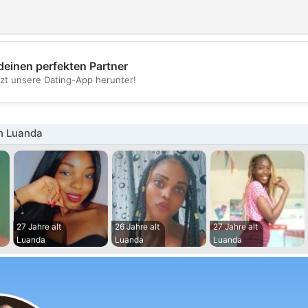
deinen perfekten Partner
💖
tzt unsere Dating-App herunter!
💕
n Luanda
27 Jahre alt
26 Jahre alt
27 Jahre alt
Luanda
Luanda
Luanda