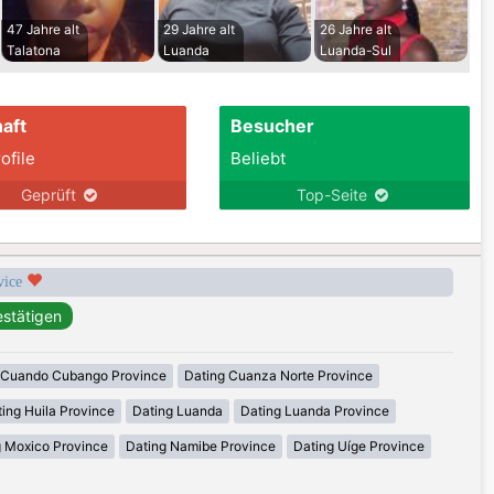
47 Jahre alt
29 Jahre alt
26 Jahre alt
Talatona
Luanda
Luanda-Sul
aft
Besucher
ofile
Beliebt
Geprüft
Top-Seite
rvice
 Cuando Cubango Province
Dating Cuanza Norte Province
ing Huila Province
Dating Luanda
Dating Luanda Province
g Moxico Province
Dating Namibe Province
Dating Uíge Province