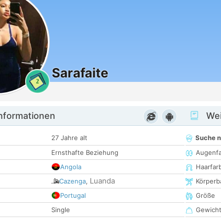
Sarafaite
2
informationen
Wei
27 Jahre alt
Suche 
Ernsthafte Beziehung
Augenf
Angola
Haarfar
Luanda
Cazenga
,
Körperb
Portugal
Größe
Single
Gewich