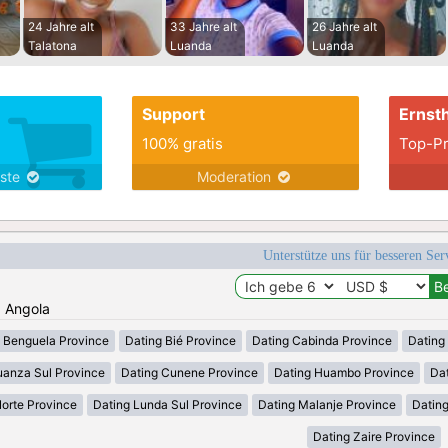
24 Jahre alt
33 Jahre alt
26 Jahre alt
Talatona
Luanda
Luanda
Support
Ernsth
100% gratis
Top-Pr
nste
Moderation
Unterstütze uns für besseren Se
: Angola
 Benguela Province
Dating Bié Province
Dating Cabinda Province
Dating
uanza Sul Province
Dating Cunene Province
Dating Huambo Province
Dat
orte Province
Dating Lunda Sul Province
Dating Malanje Province
Datin
Dating Zaire Province